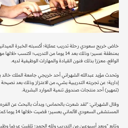
خاض خريج سعودي رحلة تدريب عمليّة؛ أكسبته الخبرة الميداني
بمنطقة عسير؛ وذلك بعد 14 يوما من التدريب
الواقع، معززا بذلك فنون القيادة والمهارات الوظيفية لديه.
وتحدث مؤيد عبدالله الشهراني أحد خريجي جامعة الملك خالد بمد
إدارية؛ عن تجربته التدريبية بشيء من الاعتزاز وذلك بعد نصيحة
(تمهير) أحد منتجات صندوق تنمية الموارد البشرية.
وقال الشهراني: "لقد شعرت بالحماس؛ وبدأت بالبحث عن الفرص
المستشفى السعودي الألماني بعسير؛ قضيت خلالها 14 يوما كمتدرب على رأس العمل".
وتابع "وبعد أسبوعين من التدريب ولله الحمد؛ تلقيت عرضا وظي