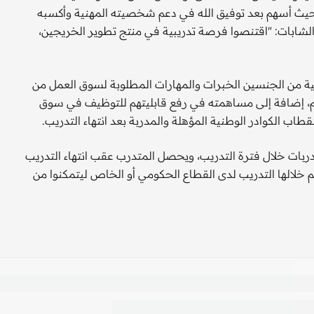
؛ حيث أسهم بعد توفيق الله في دعم شخصيته المهنية وأكسبه
الشابات: "اقتنصوا فرصة تدريبية في منتج تطوير الخريجين،
نية من الجنسين الخبرات والمهارات المطلوبة لسوق العمل من
م، إضافة إلى مساهمته في رفع قابليتهم للتوظيف في سوق
اب الكوادر الوطنية المؤهلة والمدربة بعد انتهاء التدريب.
درها 3000 ريال للمتدربين والمتدربات خلال فترة التدريب، ويحصل المتدرب عقب انتهاء التدريب
 فيما تتراوح مدة التدريب من 3 إلى 6 أشهر، يتم خلالها التدريب لدى القطاع الحكومي أو الخاص ليتمكنوا من