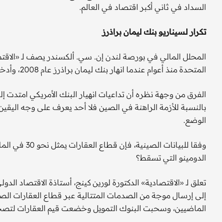
السداد في ثاني أكبر اقتصاد في العالم.
تكرار لسيناريو بنك ليمان براذرز
المحلل المالي في بورصة لندن إن. سي. ألكسندر يصف لـ «الاقتص
المتحدة منذ أعوام عندما انهار بنك ليمان براذرز عام 2008، وأدخل الاقتصادين الأمريكي والعالمي في براثن أزمة مالية.
الفرق من وجهة نظره أن تداعيات انهيار البنك الأمريكي امتدت إل
بالنسبة للأزمة الراهنة في الصين فلا أحد يعرف على وجه اليقي
الوضع.
وفقا للبيانات 
الدومينو التي تسقط؟
تعلق لـ «الاقتصادية» الدكتورة لورين كينج، أستاذة الاقتصاد ال
إلى إرسال موجة من الصدمات المتتالية عبر قطاع العقارات الصي
الماضيين، وسحبت البنوك التمويل وخضعت قيم العقارات لتصح