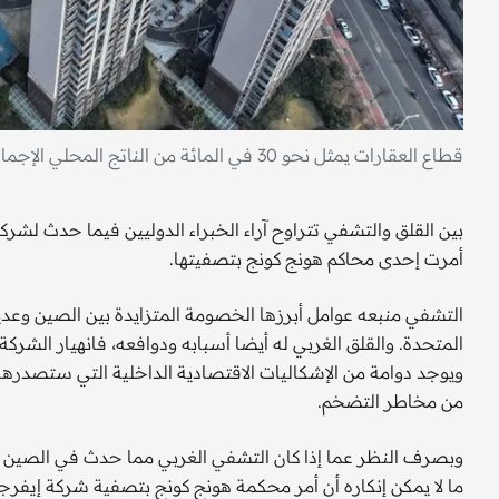
قطاع العقارات يمثل نحو 30 في المائة من الناتج المحلي الإجمالي الصيني. "الفرنسية"
بين القلق والتشفي تتراوح آراء الخبراء الدوليين فيما حدث لشركة
أمرت إحدى محاكم هونج كونج بتصفيتها.
التشفي منبعه عوامل أبرزها الخصومة المتزايدة بين الصين وعديد
المتحدة. والقلق الغربي له أيضا أسبابه ودوافعه، فانهيار الشر
ويوجد دوامة من الإشكاليات الاقتصادية الداخلية التي ستصدرها 
من مخاطر التضخم.
وبصرف النظر عما إذا كان التشفي الغربي مما حدث في الصين أمرا
ما لا يمكن إنكاره أن أمر محكمة هونج كونج بتصفية شركة إيفرج