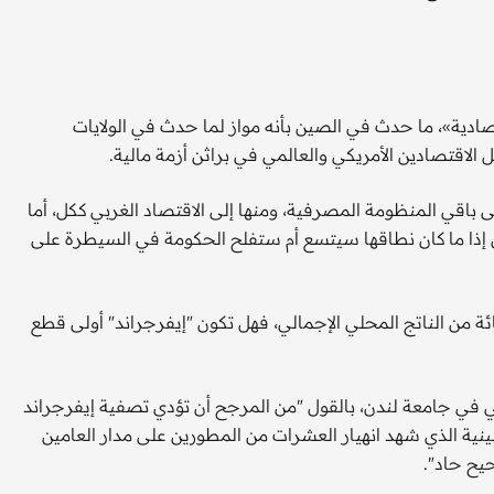
ادية»، ما حدث في الصين بأنه مواز لما حدث في الولايات
ى باقي المنظومة المصرفية، ومنها إلى الاقتصاد الغربي ككل، أما
ن إذا ما كان نطاقها سيتسع أم ستفلح الحكومة في السيطرة على
الصينية، فإن قطاع العقارات يمثل نحو 30 في المائة من الناتج المحلي الإجمالي، فهل تكون "إيفرجراند" أولى قطع
دولي في جامعة لندن، بالقول "من المرجح أن تؤدي تصفية إيفرجراند
نية الذي شهد انهيار العشرات من المطورين على مدار العامين
يح حاد".