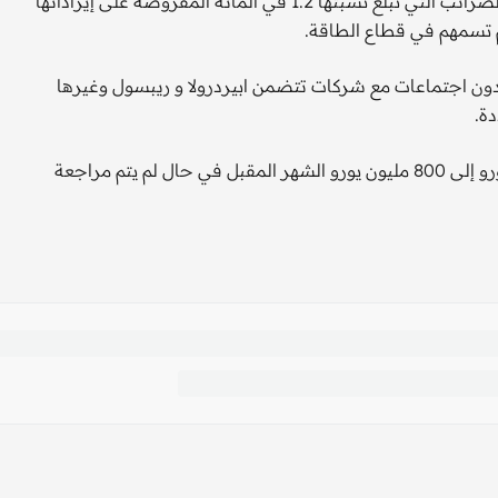
تجرى الحكومة الإسبانية مباحثات مع شركات الطاقة لمراجعة الضرائب التي تبلغ نسبتها 1.2 في المائة المفروضة على إيراداتها
م تسمهم في قطاع الطاقة.
قدون اجتماعات مع شركات تتضمن ابيردرولا و ريبسول وغيرها
ة.
وسيتعين على الشركات أن تدفع ضرائب تراوح من 700 مليون يورو إلى 800 مليون يورو الشهر المقبل في حال لم يتم مراجعة