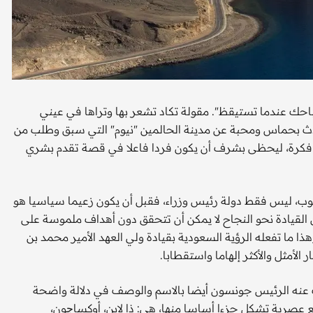
باحك عندما تستيقظ". مقولة تكاد تشعر بها وتراها في عيني
ث بحماس ومحبة عن مدينة الحالمين "نيوم" التي سبق وطلب من
ال فكرة، ليحظى بشرف أن يكون فردا فاعلا في قصة تقدم بشري
ب، ليس فقط دولة رئيس وزراء، فقبل أن يكون زعيما سياسيا هو
 القيادة نحو النجاح لا يمكن أن تتحقق دون أهداف ملموسة على
هذا ما تفعله الرؤية السعودية بقيادة ولي العهد الأمير محمد بن
الأمثل والأكثر إلهاما واستقطابا.
ث عنه الرئيس جونسون أيضا بالاسم والوصف في دلالة واضحة
ع عصرية تشكل جزءا أساسا منها، هي: ذا لاين، أوكساچون،