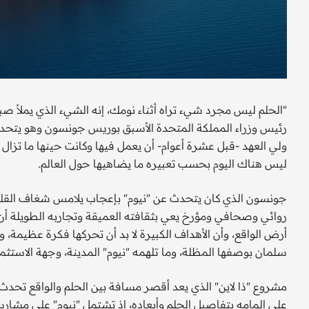
"الحلم ليس مجرد شيء تراه أثناء نومك، إنه الشيء الذي يملأ ص
رئيس وزراء المملكة المتحدة الأسبق بوريس جونسون وهو يتحد
ولي العهد -قبل عشرة أعوام- أن يعمل فيها وكانت حينها ما تز
ليس هناك اليوم بحسب تعبيره ما يضاهيها حول العالم.
جونسون الذي كان يتحدث عن "نيوم" بإعجاب يلامس شغاف القلو
روائي وصحافي ومؤرخ يعي بثقافته العميقة وتجاربه الطويلة أن
أرض الواقع، وأن الأهداف الكبيرة لا بد أن تحركها فكرة عظيمة، و
سلمان بوصفها المظلة، وما تلهمه "نيوم" المدينة، وجهة الاستثمار 
مشروع "ذا لاين" الذي يعد أقصر مسافة بين الحلم والواقع تحد
على إلمامه بتفاصيل الحلم وأبعاده، إذ تشتمل "نيوم" على مشاري