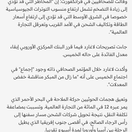
وقالت للصحافيين في فرانكفورت: إن "المخاطر التي قد تؤدي
إلى زيادة التضخم تشمل ارتفاع منسوب التوترات الجيوسياسية
خصوصا في الشرق الأوسط التي قد تؤدي إلى ارتفاع أسعار
الطاقة وتكاليف الشحن في الأمد القريب وتعرقل التجارة
العالمية".
جاءت تصريحات لاغارد فيما قرر البنك المركزي الأوروبي إبقاء
معدل الفائدة على حاله الخميس.
وأكدت لاغارد خلال المؤتمر الصحافي ذاته وجود "إجماع" في
اجتماع الخميس على أنه "ما زال من المبكر مناقشة خفض
المعدلات".
وتعيق هجمات الحوثيين حركة الملاحة في البحر الأحمر الذي
يمر عبره 12 في المائة من التجارة العالمية. وتسببت بمضاعفة
تكلفة النقل، نتيجة تحويل شركات الشحن مسار سفنها إلى
رأس الرجاء الصالح، في أقصى جنوب إفريقيا الذي يطيل
الرحلة بين آسيا وأوروبا لمدة أسبوع تقريبا.