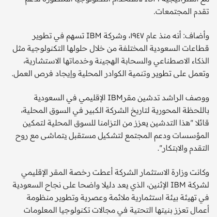
تقدم المجتمعات.
وأضاف: أنه منذ عام ١٩٤٧، وشركة IBM تسهم في تطوير
قطاعات السعودية المختلفة من خلال حلولها التكنولوجية مثل
الذكاء الاصطناعي والسحابة الهجينة وخدماتها الاستشارية،
وتعمل على تطوير وتنمية الكوادر المحلية وإيجاد فرص العمل.
ووصف الراشد تدشين مقرIBM الإقليمي في السعودية
باللحظة المحورية لتاريخ الشركة الكبير في السوق المحلية،
قائلا "هذا التدشين يعزز من التزامنا للسوق المحلية لتمكين
المؤسسات ودعم المجتمع لتشكيل مستقبل يتماشى مع روح
التقدم والابتكار".
وكانت وزارة الاستثمار الشركة أعطت رخصة المقر الإقليمي
لشركة IBM الإثنين، الذي يعد دليلا واضحا على نجاح السعودية
في تهيئة بيئة استثمارية ملائمة وعصرية وتطوير منظومة
أعمال تعزز بنيتها التحتية في مجالات تكنولوجيا المعلومات