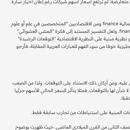
 متعارضة: لم ترتفع أسعار أسهم شركات رغم إعلان أخبار سارة.
هذه الصورة كانت نقطة اهتمام عدد كبير من المتخصصين في المالية finance ومن الاقتصاديين "المتخصصين في علم أو علوم
الاقتصاد" خاصة الباحثين في الاقتصاد المالي financial economics. ولعل التفسير المستند إلى فكرة "المشي العشوائي"
لسندات securities prices وهي فكرة أو نظرية مبنية على النظرية الاقتصادية "التوقعات الرشيدة"
العبارات الإنجليزية خوفا من سوء الفهم للعبارات العربية المقابلة، فأرجو
عليه. ومن أركان ذلك الاستناد على التوقعات. ولذا من الصعب
 شأن لها بالتوقعات. فمثلا يتأثر السعر الحالي للأسهم جزئيا
بلا.
قعات المبنية على استنباطات من تجارب سابقة فقط.
نصف الثاني من القرن الميلادي الماضي. حيث ظهرت بوضوح