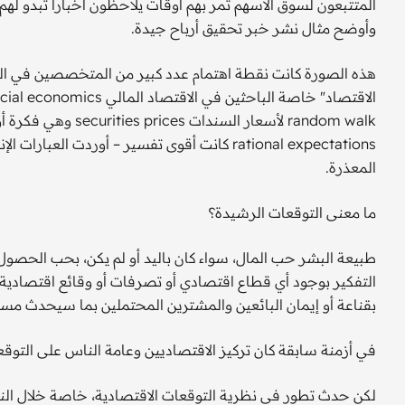
المتتبعون لسوق الأسهم تمر بهم أوقات يلاحظون أخبارا تبدو لهم
وأوضح مثال نشر خبر تحقيق أرباح جيدة.
random walk لأسعار ا
rational expectations كانت أقوى تفسير – أوردت 
المعذرة.
ما معنى التوقعات الرشيدة؟
طبيعة البشر حب المال، سواء كان باليد أو لم يكن، بحب الحصول 
التفكير بوجود أي قطاع اقتصادي أو تصرفات أو وقائع اقتصادية لا
بقناعة أو إيمان البائعين والمشترين المحتملين بما سيحدث مستق
في أزمنة سابقة كان تركيز الاقتصاديين وعامة الناس على التو
لكن حدث تطور في نظرية التوقعات الاقتصادية، خاصة خلال ال