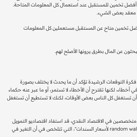
 أفضل تخمين للمستقبل عند استعمال كل المعلومات المتاحة.
لي معقد بعض الشيء.
لأفضل تخمين متاح عن المستقبل مستعملين كل المعلومات
بحثون عن المال بطرق يرونها الأصلح لهم.
 فكرة التوقعات الرشيدة تؤكد أن ما يحدث لا يختلف بصورة
 أخطاء، لكنها تقترح أن الأخطاء لا تستمر، أو ما عبر عنه حكماء
ن تستغفل كل الناس بعض الأوقات، لكنك لا تستطيع أن تستغفل
تخصصين في الاقتصاد النقدي، قد استفاد اقتصاديو التمويل
والباحثون الماليون من النظرية لبناء فكرة "المشي العشوائي" random walk لأسعار السندات"، التي تتلخص في أن التغير في