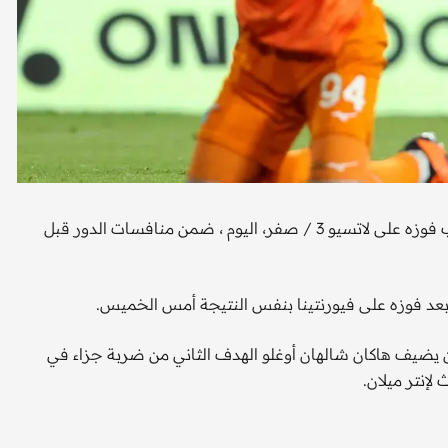
بلغ إنتر ميلان نهائي كأس السوبر الإيطالي لكرة القدم، وذلك عقب فوزه على لاتسيو 3 / صفر، اليوم ، ضمن منافسات الدور قبل
ه بعد فوزه على فيورنتينا بنفس النتيجة أمس الخميس.
يلان عن طريق ماركوس تورام في الدقيقة 17، قبل أن يضيف هاكان شالهان أوغلو الهدف الثاني من ضربة جزاء في