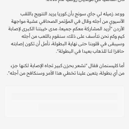
ووعد زميله لي جاي سونج بأن كوريا يريد التتويج باللقب
الآسيوي من أجله وقال في المؤتمر الصحافي عشية مواجهة
الأردن "أريد المشاركة معكم جميعا، مدى خيبتنا الكبرى لإصابة
كيم وكم نحن نتأسف على ذلك، سنقوم باللعب من أجله
وسيبقى في قلوبنا حتى نهاية البطولة، نأمل أن تكون إصابته
حافزا لنا للذهاب بعيدا في البطولة".
أما كليسنمان فقال "نشعر بحزن كبير تجاه الإصابة لكنها جزء
من أي بطولة، يتعين علينا تخطي هذا الأمر وسنكافح من أجله".