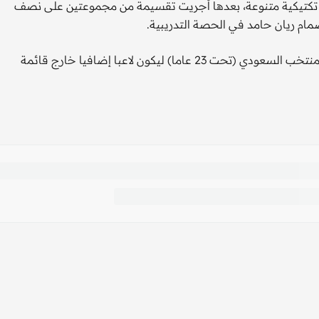
ين تكتيكية متنوعة، بعدها أجريت تقسيمة من مجموعتين على نصف
ضمام ريان حامد في الحصة التدريبية.
من جهة أخرى، ضم مانشيني اللاعب حامد يوسف من معسكر المنتخب السعودي (تحت 23 عاما) ليكون لاعبا إضافيا خارج قائمة