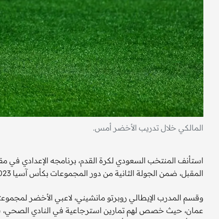
المالكي خلال تدريب الأخضر أمس.
استأنف المنتخب السعودي لكرة القدم، برنامجه الإعدادي في مق
المقبل، ضمن الجولة الثانية من دور المجموعات بكأس آسيا 2023.
وقسم المدرب الإيطالي روبرتو مانشيني، لاعبي الأخضر لمجموعت
عمان، حيث خصص لهم تمارين استرجاعية في النادي الصحي، فيما