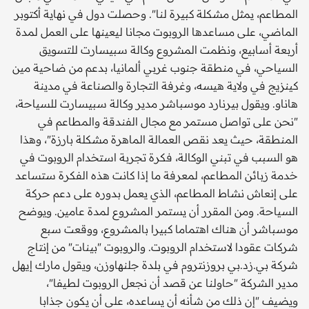
المطاعم، يمثل مشكلة كبيرة لنا". وحصلت دول في نهاية أكتوبر
الماضي، على مساعدها الروبوت مجانا ليعينها على العمل لمدة
أربعة أسابيع، ونظمت المشروع وكالة سبيسارت للتسويق
السياحي، في منطقة جنوب غربي ألمانيا، بدعم من ضاحية مين
كينزيج في ولاية هيسه، وغرفة التجارة والصناعة في مدينة
هاناو. ويقول بيرنارد موسباشر مدير وكالة سبيسارت للسياحة،
"نحن على تواصل مستمر مع مجال الفندقة والمطاعم في
المنطقة، حيث يعد نقص العمالة الماهرة مشكلة بارزة"، وهذا
هو السبب في تبني الوكالة، فكرة تجربة استخدام الروبوت في
خدمة زبائن المطاعم، لمعرفة ما إذا كانت هذه الفكرة ستساعد
على إنعاش نشاط المطاعم، الذي يعمل بدوره على دعم حركة
السياحة. ومن المقرر أن يستمر المشروع لمدة عامين. ويوضح
موسباشر أن هناك اهتماما كبيرا بالمشروع، ووقعت سبع
شركات عقودا لاستخدام الروبوت. والروبوت "بينات" من إنتاج
شركة بي.زد.بي بروزنتروم في بلدة جلنهاوزن، ويقول مارك إيهل
مدير الشركة "حاولنا عن قصد أن نجعل الروبوت لطيفا"،
ويضيف "إن ذلك من شأنه أن يساعده، على أن يكون جذابا