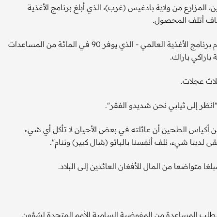
، المزارع من ولاية بادغيس (غرب)، الذي أبلغ برنامج الأغذية
على بعد نحو ساعة بالسيارة من بل علم، في وسط الصحراء، يقوم برنامج الأغذية العالمي - الذي يوفر 90 في المائة من المساعدات
باراكي باراك.
لاث عجلات.
 "انظر إلى ثيابي نحن شديدو الفقر".
وهو يجلس على العربة بين أكياس الطحين أن عائلته في بعض الأحيان لا تأكل أي شيء
قى لدينا شيء، نلف أنفسنا بالباتو (شال كبير) وننام".
غا متواضعا من المال للأفغان العائدين إلى البلاد.
ة لطلب المساعدة من المفوضية السامية للأمم المتحدة لشؤون