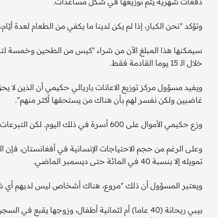
دفعات شهرية يتم توزيعها في شكل مساعدات.
وتؤكد "نحن الكبار، إذا لم يكن لدينا ما يكفي من الطعام لعدة أيّام
سيمكنها هذا المبلغ الآن من شراء "كيس من الطحين وخمسة لتر
خلال الـ 15 يوما القادمة فقط.
ويفيد مسؤول مركز توزيع الاعانات باريالي حكيمي أن الذين لا ي
غاضبين ولكن نفسر لهم بأن هناك من يستحقها أكثر منهم".
وزع حكيمي الأموال على 600 أسرة في ذلك اليوم. لكن التبرعات شحيحة بشكل كبير هذا الشتاء، بسبب كثرة الأزمات في العالم.
تمويله إلا بنسبة 40 في المائة حتى ديسمبر الماضي.
ويعتبر المسؤول أن ذلك "مروع، هناك أشخاص ليس لديهم أي ش
بيبي ريحانة (40 عاما) أم لثمانية أطفال، وزوجها يقب