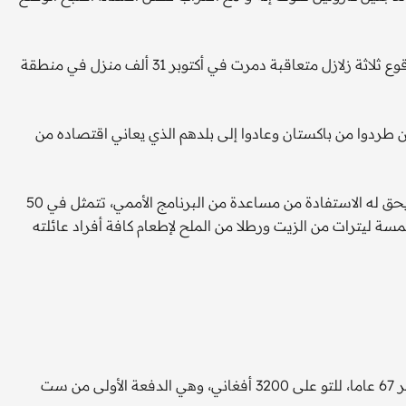
ينام في هذا البلد عشرات الآلاف من الأشخاص داخل خيام منذ وقوع ثلاثة زلازل متعاقبة دمرت في أكتوبر 31 ألف منزل في منطقة
 طردوا من باكستان وعادوا إلى بلدهم الذي يعاني اقتصاده من
رباني البالغ من العمر 32 عاما واحد من بين هؤلاء. وبصفته لاجئا يحق له الاستفادة من مساعدة من البرنامج الأممي، تتمثل في 50
ة ليترات من الزيت ورطلا من الملح لإطعام كافة أفراد عائلته
حصلت شاكار غول التي ترتدي حجابا أبيض اللون وتبلغ من العمر 67 عاما، للتو على 3200 أفغاني، وهي الدفعة الأولى من ست