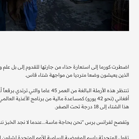
اضطرت كورما إلى استعارة حذاء من جارتها للقدوم إلى بل علم 
الذين يعيشون وضعا مترديا من مواجهة شتاء قاس.
أفغاني (نحو 42 يورو) كمساعدة مالية من برنامج الأغ
هذا الشتاء إلى 18 درجة تحت الصفر.
وتفصح لفرانس برس "نحن بحاجة ماسة...عندما لا نجد الخبز ننام
تقول المتحدثة باسم المفوضية السامية للأمم المتحدة لشؤون ال