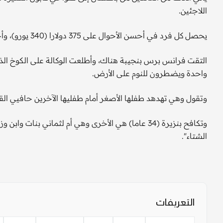
اللاجئين.
يحصل كل فرد في أحسن الأحوال على 375 دولارا (340 يورو)، وأحيانا أقل بكثير لأنه يتحتم عليهم تقديم أوراق رسمية.
التقت فرانس برس بنجيبة هناك، وأطلعت الوكالة على الكوخ الذي
واحدة ويضطرون للنوم على الأرض.
وتقول وهي تهدهد طفلها الأصغر أمام طفليها الآخرين حافيي القدم
وتكافح بنزيرة (34 عاما) هي الأخرى وهي أم لثماني 
الشتاء".
التعريفات