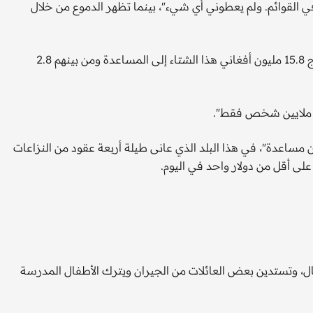
ي القوائم. ولم يعطوني أي شيء"، بينما تظهر الدموع من خلال
يؤكد المتحدث باسم برنامج الأغذية العالمي فيليب كروبف "يحتاج 15.8 مليون أفغاني هذا الشتاء إلى المساعدة ومن بينهم 2.8
 ملايين شخص فقط".
عدة"، في هذا البلد الذي عانى طيلة أربعة عقود من النزاعات
ل، وتستدين بعض العائلات من الجيران ويترك الأطفال المدرسة