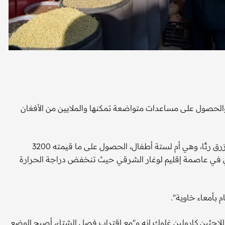
والحصول على مساعدات متواضعة تمكنها والملايين من الأفغان
تنتظر هذه الأرملة البالغة من العمر 45 عاما والتي ترتدي برقعاً أزرق رثًا، وهي أم لستة أطفال، الحصول على ما قيمته 3200
ذية العالمي في عاصمة إقليم لوغار الشرقي حيث تنخفض دراجة الحرارة
 بأمعاء خاوية".
لاجئين كارولين غلوك إنه و"مع اقتراب فصل الشتاء، أصبح الوضع