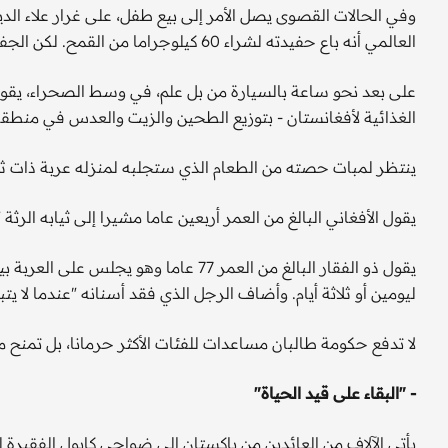
وفي الحالات القصوى يصل الأمر إلى بيع طفل، على غرار علاء الدين
العالمي أنه باع حفيدته لشراء 60 كيلوجراما من القمح. لكن الجفاف أتلف المحصول.
الغذائية لأفغانستان - بتوزيع الطحين والزيت والعدس في منطقة 
ينتظر لمبات حصته من الطعام الذي ستجلبه لمنزله عربة ذات ث
يقول الأفغاني البالغ من العمر أربعين عاما مشيرا إلى ثيابه الرثة
يقول ذو الفقار البالغ من العمر 77 عاما 
ليومين أو ثلاثة أيام. وأضاف الرجل الذي فقد أسنانه "عندما لا يتب
لا تدفع حكومة طالبان مساعدات للفئات الأكثر حرمانا، بل تمنح مبل
- "البقاء على قيد الحياة"
يأتي الآلاف من العائدين من باكستان إلى ضواحي كابول الفقير