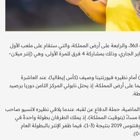
تنطلق غدا الخميس منافسات كأس السوبر الإيطالي في نسخته الـ36، والرابعة على أرض المملكة، والتي ستقام على ملعب الأول
بارك بجامعة الملك سعود في الرياض، والتي تستمر حتى 22 يناير الجاري، وذلك بمشاركة 4 فرق للمرة الأولى، وهي (إنتر ميلان–
) أمام نظيره فيورنتينا وصيف (كأس إيطاليا)، عند العاشرة
ا على أرض المملكة، إذ يحتل نابولي المركز الثامن دوريا برصيد
الماضية، حملة الدفاع عن لقبه، عندما يلاقي نظيره لاتسيو صاحب
ة مساءً (بتوقيت المملكة)، إذ يملك الطرفان بطولة واحدةً في
المملكة، حيث حصد لاتسيو كأس السوبر الإيطالي على حساب يوفنتوس 2019 بنتيجة (3-1)، فيما ظفر الإنتر بالبطولة العام