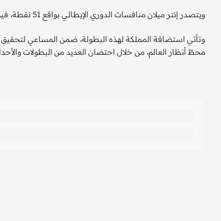
ويتصدر إنتر ميلان منافسات الدوري الإيطالي بواقع 51 نقطة، فيما يحتل لاتسيو المرتبة السادسة برصيد 33 نقطة.
محطّ أنظار العالم، من خلال احتضان العديد من البطولات والأحدا