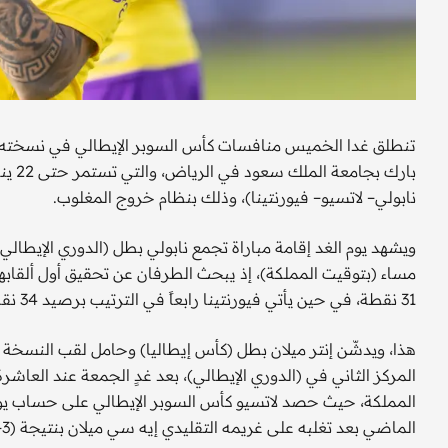
نابولي– لاتسيو– فيورنتينا)، وذلك بنظام خروج المغلوب.
ويشهد يوم الغد إقامة مباراة تجمع نابولي بطل (الدوري الإيطالي
مساء (بتوقيت المملكة)، إذ يبحث الطرفان عن تحقيق أول ألقابهم
31 نقطة، في حين يأتي فيورنتينا رابعاً في الترتيب برصيد 34 نقطة.
هذا، ويدشّن إنتر ميلان بطل (كأس إيطاليا) وحامل لقب النسخة 
المركز الثاني في (الدوري الإيطالي)، بعد غدٍ الجمعة عند العاشر
الماضي بعد تغلبه على غريمه التقليدي إيه سي ميلان بنتيجة (3-0).