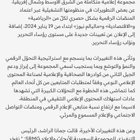
مجموعة إعلامية متكاملة من الشرق الأوسط وشمال إفريقيا،
عن بعض التطويرات في منظومتها التشغيلية عبر اعتماد
المنصّات الرقمية بشكل حصري لكلّ من «الرياضية»
و«الاقتصادية» و«ماليالم نيوز» ابتداء من 19 يناير 2024، إضافة
إلى الإعلان عن تعيينات جديدة على مستوى رؤساء التحرير
ونوّاب رؤساء التحرير.
وتأتي هذه التغييرات بما ينسجم مع استراتيجية التحوّل الرقمي
والنموّ والتوسّع وبما يستجيب لسعي المجموعة إلى إبراز ودعم
الجيل الثاني من كوادرها الصحافية والإعلامية لصناعة المحتوى
الإعلامي النوعي وفقاً لمتطلبات المتابعين من كل أنحاء العالم.
كما تتماشى هذه الخطوة مع التحوّلات الكبيرة التي تشهدها
عادات استهلاك المحتوى الإعلامي التثقيفي في المنطقة،
لاسيما مع ارتفاع نسبة متابعي الإعلام الرقمي ومنصّات التواصل
الاجتماعي والإعلام المسموع والمرئي.
وعن هذه التغييرات الأخيرة، قالت جمانا الراشد، الرئيس
التنفيذي للمجموعة السعودية للأبحاث والإعلام SRMG: " نفخر