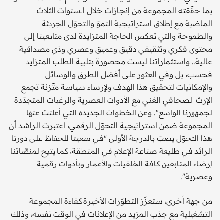
بما حقّقته المجموعة من إنجازات خلال السنوات الثلاث
الماضية مع إطلاق استراتيجية النموّ والتحوّل الجريئة
والطموحة والتي تعكس الحاجة المتزايدة لدى متابعينا إلى
محتوى فكري وتثقيفي دقيق وعميق وعصري وذي مصداقية
عالية.. واستثماراتنا ليست محصورة بتلبية الطلب المتزايد
فحسب، بل وفي العثور على أفضل الطرق والوسائل
والإمكانيات لتحقيق هذا الهدف ولإرساء سياسة متّزنة تجمع
الإرث الصحافي الغني مع الأدوات العصرية والرغبات المتجدّدة
لجمهورنا الواسع". وعن الخطوات الجديدة التي أعلنت عنها
المجموعة ضمن استراتيجية التحوّل الرقمي، اعتبرت الراشد أن
هذا التحوّل يصبّ بالدرجة الأولى "في سعينا للحفاظ على دورنا
الرائد في طليعة صناعة الإعلام في المنطقة، كما يتيح لمنصّاتنا
إرضاء المتابعين كافة الخلفيات والأعمار وبأدوات رقمية
وعصرية".
من جهة أخرى، ستعزّز التطوّرات الأخيرة كفاءة المجموعة
التشغيلية مع جذب المزيد من الإعلانات في الوقت نفسه، وذلك