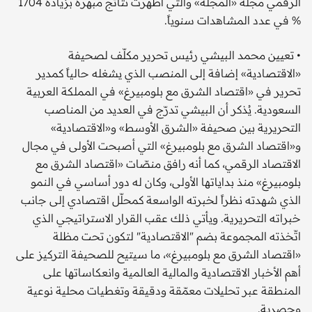
الرقمي مجلة «المجلة» والتي أظهرت نتائج مبهرة بزيادة 1704
% في عدد المشاهدات سنوياً.
• تعيين محمد البيشي رئيس تحرير مكلّف لصحيفة
«الاقتصادية» إضافة إلى المنصب الذي يشغله حالياً كمدير
تحرير في «اقتصاد الشرق مع بلومبيرغ» في المملكة العربية
السعودية. يُذكر أن البيشي تدرّج في العديد من المناصب
التحريرية بين صحيفة «الشرق الأوسط» و«الاقتصادية»
و«اقتصاد الشرق مع بلومبيرغ» التي أصبحت الأولى في مجال
الاقتصاد الرقمي، كما أنه رافق منصّات «اقتصاد الشرق مع
بلومبيرغ» منذ بداياتها الأولى، وكان له دور أساسي في النمو
الذي شهدته نظراً لخبرته الواسعة كمحلّل اقتصادي إلى جانب
خبراته التحريرية. ويأتي ذلك عقب القرار الاستراتيجي الذي
اتّخذته المجموعة بضم "الاقتصادية" لتكون تحت مظلة
«اقتصاد الشرق مع بلومبيرغ»، ما سيتيح للصحيفة التركيز على
أهم الأخبار الاقتصادية والمالية العالمية وانعكاساتها على
المنطقة عبر تحليلات معمّقة ودقيقة وتغطيات محلية نوعية
وحصرية.