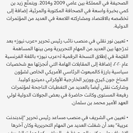
الصحيفة في المملكة بين عامي 2009 و2014. ويتمتّع زيد بن
كمي بخبرة واسعة في الصحافة المكتوبة والمرئية، إضافة إلى
تخصّصه بالاقتصاد ومشاركته اللامعة في العديد من المؤتمرات
الدولية.
• تعيين نور نقلي في منصب نائب رئيس تحرير «عرب نيوز» بعد
تدرّجها بين العديد من المهام التحريرية ومن بينها المساهمة
القيّمة في إطلاق النسخة الرقمية لـ«عرب نيوز» باللغة الفرنسية
عام ٢٠٢٠، إضافة إلى المقابلات الهامة التي أنجزتها مع شخصيات
سياسية بارزة كالمبعوث الرئاسي الأمريكي الخاص لشؤون
المناخ جون كيري ووزير الخارجية الأوكراني دميترو كوليبا.
وشاركت نقلي أيضاً بالعديد من التغطيات الناجحة لمؤتمرات
رفيعة المستوى وكانت حاضرة في بعض الجولات الدولية لولي
العهد الأمير محمد بن سلمان.
• تعيين مي الشريف في منصب مساعد رئيس تحرير "إندبندنت
عربية" بعد أن شغلت العديد من المهام التحريرية وكان آخرها
الإشراف على مكتب الصحيفة في الرياض. كما عملت الشريف