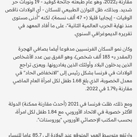
مقارنة بـ2022، وهو عام طبعته جائحة كوفيد - 19 ونوبات حر
شديد. وبذلك، ظل التوازن الطبيعي للسكان - أي الولادات ناقص
الوفيات - إيجابيا قليلا (+ 47 ألف نسمة)، لكنه "أدنى مستوى
منذ نهاية الحرب العالمية الثانية"، على ما أفاد المعهد في
تقريره الديموغرافي السنوي.
وكان نمو السكان الفرنسيين مدفوعا أيضا بصافي الهجرة
(المقدر بـ+ 183 ألف شخص)، وهو الفرق بين عدد الأشخاص
الذين يدخلون البلاد وأولئك الذين يغادرونها. ويعزى تراجع
الولادات في فرنسا بشكل رئيس إلى "الانخفاض الحاد" في
معدل الخصوبة، الذي بلغ 1.68 طفل لكل امرأة العام الماضي
مقارنة بـ1.79 في 2022.
ومع ذلك، ظلت فرنسا في 2021 (أحدث مقارنة ممكنة) الدولة
الأكثر خصوبة في الاتحاد الأوروبي، مع 1.84 طفل لكل امرأة،
بحسب المكتب الإحصائي الأوروبي "يوروستات".
وارتفع متوسط العمر المتوقع عند الولادة إلى 85.7 عاما للنساء