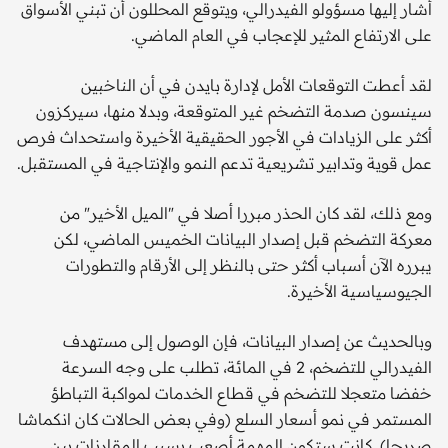
أشار إليها مسؤولو الفيدرالي، ويتوقع المحللون أن تبني الأسواق
على الارتفاع المثير للإعجاب في العام الماضي.
لقد أعطت التوقعات الأمل لإدارة بايدن في أن الناخبين
سينسون صدمة التضخم غير المتوقعة، وبدلا منها، سيركزون
أكثر على الزيادات في الأجور الحقيقية الأخيرة واستحداث فرص
عمل قوية وتدابير تشريعية تدعم النمو والإنتاجية في المستقبل.
ومع ذلك، لقد كان الحذر مبررا أصلا في "الميل الأخير" من
معركة التضخم قبل إصدار البيانات الخميس الماضي، لكن
يبرره الآن أسباب أكثر حتى بالنظر إلى الأرقام والتطورات
الجيوسياسية الأخيرة.
وبالحديث عن إصدار البيانات، فإن الوصول إلى مستهدف
الفيدرالي للتضخم، 2 في المائة، تطلب على وجه السرعة
خفضا متعجلا للتضخم في قطاع الخدمات لمواكبة التباطؤ
المستمر في نمو أسعار السلع (وفي بعض الحالات كان انكماشا
صريحا). كانت ستكون المهمة أصعب بسبب المقارنات بين