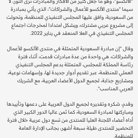
"الألكسو"، وهو ما جعل كثير من الأفكار والمبادرات ترى النور، لا
سيما "منتدى الألكسو للأعمال والشراكات"، الذي يأتي بمبادرة
من السعودية، وافق عليها المجلس التنفيذي للمنظمة، وتحولت
إلى مشروع عربي مشترك، ويشكل امتدادا لمخرجات اجتماع
المجلس التنفيذي في العلا المنعقد في يناير 2022.
وقال "إن مبادرة السعودية المتمثلة في منتدى الألكسو للأعمال
والشراكات، هي واحدة من عدة مبادرات قدمت، أثناء فترة
رئاسة المملكة للمجلس، المتمثلة بدعم المجلس التنفيذي
العملي للمنظمة، عبر تقديم أدوار جديدة لها، وإسهامات نوعية،
ومشاريع جذابة، لجميع الدول الأعضاء العربية، مع الشريك
العربي المناسب".
وقدم، شكره وتقديره لجميع الدول العربية على دعمها وتأييدها
ومباركتها لمبادرة السعودية، كما ثمن عاليا الدور الكبير الذي
أداه أعضاء اللجنة العليا للمنتدى من تسع دول عربية خلال فترة
التحضير للمنتدى طيلة سبعة أشهر، بجانب الإدارة العامة
للمنظمة.