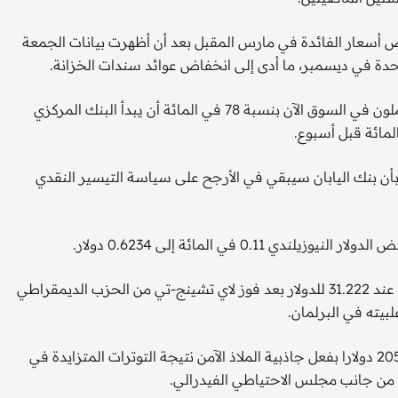
 أسعار الفائدة في مارس المقبل بعد أن أظهرت بيانات الجمعة
دة في ديسمبر، ما أدى إلى انخفاض عوائد سندات الخزانة.
ووفقا لأداة فيدووتش التابعة لمجموعة سي.إم.إي، يتوقع المتعاملون في السوق الآن بنسبة 78 في المائة أن يبدأ البنك المركزي
الدولار وسط توقعات بأن بنك اليابان سيبقي في الأرجح على سياسة التيسير النقدي
وهبط الدولار التايواني إلى أدنى مستوى في أكثر من ثلاثة أسابيع عند 31.222 للدولار بعد فوز لاي تشينج-تي من الحزب الديمقراطي
بيته في البرلمان.
في سياق متصل، ارتفعت أسعار الذهب لتستقر فوق مستوى 2050 دولارا بفعل جاذبية الملاذ الآمن نتيجة التوترات المتزايدة في
من جانب مجلس الاحتياطي الفيدرالي.