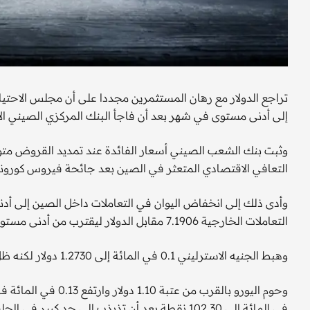
تراجع الدولار مع رهان المستثمرين مجددا على أن مجلس الاحتي
إلى أدنى مستوى في شهر بعد أن فاجأ البنك المركزي الصيني ال
وثبت بنك الشعب الصيني أسعار الفائدة عند تمديد القروض م
التعافي الاقتصادي المتعثر في الصين بعد جائحة فيروس كورونا
التعاملات الخارجية 7.1906 مقابل الدولار ليقترب من أدنى مستوى في شهر الذي سجله الجمعة.
وهبط الجنيه الاسترليني 0.1 في المائة إلى 1.2730 دولار لكنه ظل قريبا من أعلى مستوى في أسبوعين الذي بلغه الأسبوع الماضي.
في المائة إلى 102.30 نقطة بعد أن تذبذب إلى حد كبير في الجلستين الماضيتين.