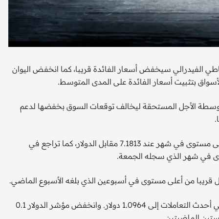
اطي الفيدرالي سيخفض أسعار الفائدة قريبا، كما انخفض اليوان
أسواق بتثبيت أسعار الفائدة على المدى المتوسط.
توسطة الأجل المستحقة ليخالف توقعات السوق بخفضها لدعم
.
وأدى ذلك إلى انخفاض اليوان في التعاملات داخل الصين إلى أدنى مستوى في شهر عند 7.1813 مقابل الدولار، كما تراجع في
وحوم اليورو بالقرب من عتبة 1.10 دولار وارتفع 0.13 في المائة في أحدث التعاملات إلى 1.0964 دولار. وانخفض مؤشر الدولار 0.1