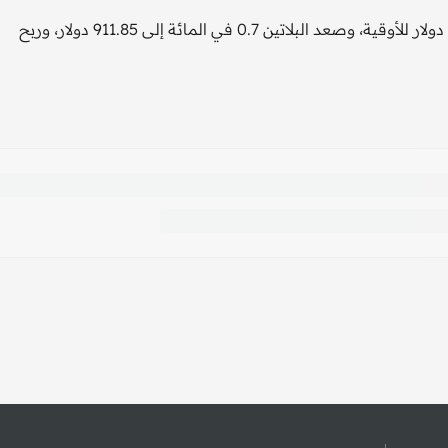
وارتفعت الفضة في المعاملات الفورية 0.4 في المائة إلى 23.25 دولار للأوقية، وصعد البلاتين 0.7 في المائة إلى 911.85 دولار، وربح