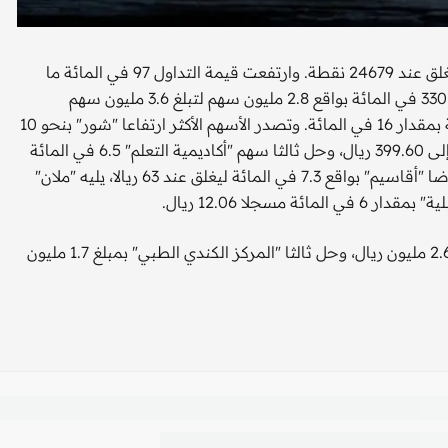
تراجعت السوق الموازية "نمو" 42 نقطة بنحو 0.17 في المائة لتغلق عند 24679 نقطة. وارتفعت قيمة التداول 97 في المائة ما
يعادل 14 مليونا إلى 28 مليون ريال، بينما زادت الأسهم المتداولة 330 في المائة بواقع 2.8 مليون سهم لتبلغ 3.6 مليون سهم
متداول، أما الصفقات فقد بلغت 2713 صفقة مرتفعة 377 صفقة بمقدار 16 في المائة. وتصدر الأسهم الأكثر ارتفاعا "شور" بنحو 10
في المائة ليبلغ 46.25 ريال، يليه "إدارات" بـ6.6 في المائة ليصل إلى 399.60 ريال، وحل ثالثا سهم "أكاديمية التعلم" 6.5 في المائة
حيث أغلق عند 9.80 ريال. في المقابل، تصدر الأسهم الأكثر انخفاضا "أقاسيم" بواقع 7.3 في المائة ليغلق عند 63 ريالا، يليه "ملان"
وكان الأعلى تداولا "ملان" بنحو 8.7 مليون ريال، ثم "جاهز" بقيمة 2.6 مليون ريال، وحل ثالثا "المركز الكندي الطبي" بمبلغ 1.7 مليون