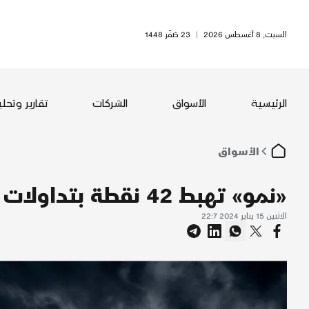
السبت, 8 أغسطس 2026
|
23 صَفَر 1448
الرئيسية
الأسواق
الشركات
تقارير وتحل
الأسواق
«نمو» تهبط 42 نقطة بتداولات قيمتها 28 مليون ريال
الاثنين 15 يناير 2024 22:7