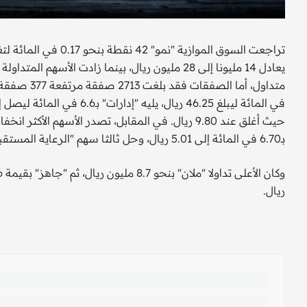
بـ6.70 في المائة إلى 5.01 ريال، وحل ثالثا سهم "الرعاية المستقبلية" بمقدار 6 في المائة مسجلا 12.06 ريال.
ريال.