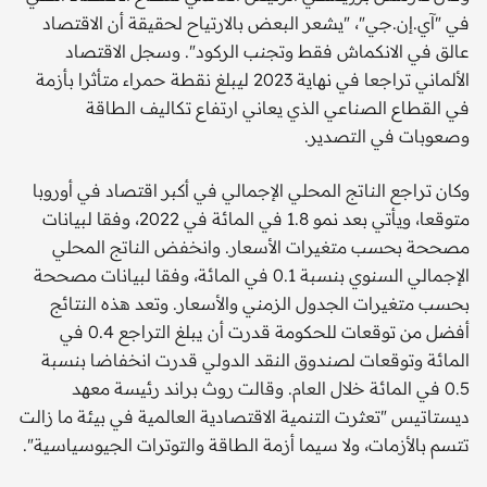
في "آي.إن.جي"، "يشعر البعض بالارتياح لحقيقة أن الاقتصاد
عالق في الانكماش فقط وتجنب الركود". وسجل الاقتصاد
الألماني تراجعا في نهاية 2023 ليبلغ نقطة حمراء متأثرا بأزمة
في القطاع الصناعي الذي يعاني ارتفاع تكاليف الطاقة
وصعوبات في التصدير.
وكان تراجع الناتج المحلي الإجمالي في أكبر اقتصاد في أوروبا
متوقعا، ويأتي بعد نمو 1.8 في المائة في 2022، وفقا لبيانات
مصححة بحسب متغيرات الأسعار. وانخفض الناتج المحلي
الإجمالي السنوي بنسبة 0.1 في المائة، وفقا لبيانات مصححة
بحسب متغيرات الجدول الزمني والأسعار. وتعد هذه النتائج
أفضل من توقعات للحكومة قدرت أن يبلغ التراجع 0.4 في
المائة وتوقعات لصندوق النقد الدولي قدرت انخفاضا بنسبة
0.5 في المائة خلال العام. وقالت روث براند رئيسة معهد
ديستاتيس "تعثرت التنمية الاقتصادية العالمية في بيئة ما زالت
تتسم بالأزمات، ولا سيما أزمة الطاقة والتوترات الجيوسياسية".