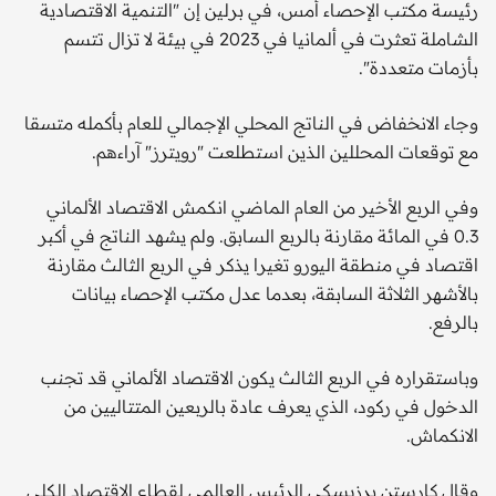
رئيسة مكتب الإحصاء أمس، في برلين إن "التنمية الاقتصادية
الشاملة تعثرت في ألمانيا في 2023 في بيئة لا تزال تتسم
بأزمات متعددة".
وجاء الانخفاض في الناتج المحلي الإجمالي للعام بأكمله متسقا
مع توقعات المحللين الذين استطلعت "رويترز" آراءهم.
وفي الربع الأخير من العام الماضي انكمش الاقتصاد الألماني
0.3 في المائة مقارنة بالربع السابق. ولم يشهد الناتج في أكبر
اقتصاد في منطقة اليورو تغيرا يذكر في الربع الثالث مقارنة
بالأشهر الثلاثة السابقة، بعدما عدل مكتب الإحصاء بيانات
بالرفع.
وباستقراره في الربع الثالث يكون الاقتصاد الألماني قد تجنب
الدخول في ركود، الذي يعرف عادة بالربعين المتتاليين من
الانكماش.
وقال كارستن برزيسكي الرئيس العالمي لقطاع الاقتصاد الكلي