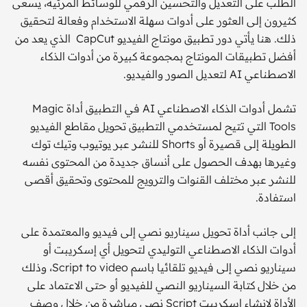
الطلب على التعديل ‏والتحسين الرقمي للوسائط المرئية، يسعى
كثيرون إلى العثور على ‏أدوات سهلة الاستخدام وفعالة لتحقيق
ذلك. هنا يأتي دور تطبيق مونتاج ‏الفيديو CapCut ‏ الذي يعد من
أفضل تطبيقات المونتاج بمجموعة ‏كبيرة من أدوات الذكاء
الاصطناعي AI لتعديل الصور والفيديو.‏
تشمل أدوات الذكاء الاصطناعي AI في التطبيق أداة ‏Magic
Tools‏ ‏التي تتيح لمستخدمي التطبيق تحويل مقاطع الفيديو
الطويلة إلى قصيرة أو Shorts ‏للنشر عبر يوتيوب وتيك توك
وغيرها بهدف الحصول على ‏أنساق جديدة من المحتوى نفسه
للنشر عبر مختلف القنوات والترويج ‏للمحتوى وتحقيق أقصى
استفادة.‏
إلى جانب أداة تحويل سيناريو نصي إلى فيديو والمعتمدة على
أدوات ‏الذكاء الاصطناعي التوليدي لتحويل أي إسكريبت أو
سيناريو نصي إلى ‏فيديو تلقائيا باسم ‏Script to video، وذلك
من خلال كتابة السيناريو ‏النصي للفيديو أو حتى الاعتماد على
الأداة لإنشاء إسكريبت Script نصي ‏مباشرة من خلال وصف