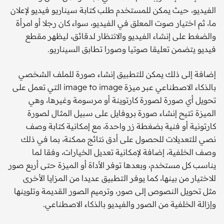
الفيديو، حيث يمكن للمستخدم طلب كتابة ‏سيناريو فيديو لإعلان
ما، ثم اختيار صوت المعلق في الفيديو، سواء كان رجلا ‏أو امرأة
والضغط على إنشاء الفيديو والانتظار لدقائق، ليظهر مقطع
فيديو ‏يتضمن تعليقا صوتيا وصورا تطابق السيناريو.
إضافة إلى ذلك يمكن للتطبيق إنشاء صورة للملف الشخصي
بالذكاء ‏الاصطناعي عبر ميزة image to image التي تعمل على
تحويل أي ‏صورة لصورة كارتوينة أو مرسومة وغيرها، وهي
الميزة تتيح إنشاء ‏صورة بروفايل على سبيل المثال لصورة
كارتونية أو فنية بضغطة زر ‏واحدة، مع إمكانية كتابة وصف
نصي للتعديلات للحصول على أدق نتائج ‏ممكنة، بما في ذلك
وصف الخلفية، إضافة لإمكانية تعديل الخيارات، وفقا ‏لما
يناسب كل مستخدم، وبعدها توفر الأداة أو الميزة حتى أربع صور
‏للاختيار من بينها، كما يوفر التطبيق عديدا من المزايا الأخرى
مثل تحويل ‏النصوص إلى صور، وترميم الصور القديمة وتلوينها
وإزالة الخلفية من ‏الصور والفيديو بالذكاء الاصطناعي.‏