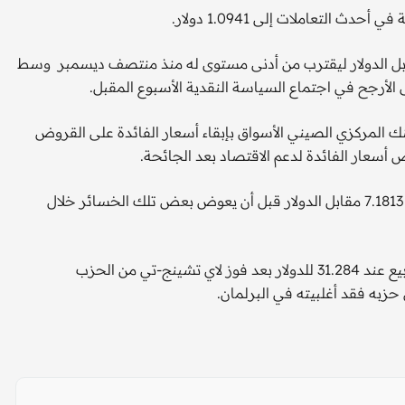
ن تحت الضغط متراجعا 0.63 في المائة إلى 145.83 مقابل الدولار ليقترب من أدنى مستوى له منذ منتصف ديسمبر وسط
الأرجح في اجتماع السياسة النقدية الأسبوع المقبل.
ك المركزي الصيني الأسواق بإبقاء أسعار الفائدة على القروض
أسعار الفائدة لدعم الاقتصاد بعد الجائحة.
وأدى ذلك إلى انخفاض اليوان إلى أدنى مستوى له في شهر عند 7.1813 مقابل الدولار قبل أن يعوض بعض تلك الخسائر خلال
وهبط الدولار التايواني إلى أدنى مستوى له في أكثر من ثلاثة أسابيع عند 31.284 للدولار بعد فوز لاي تشينج-تي من الحزب
حزبه فقد أغلبيته في البرلمان.