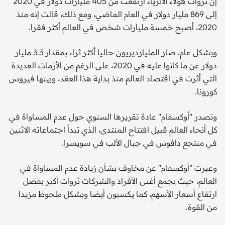
إن ثروات هؤلاء الأثرياء ارتفعت من 405 مليارات دولار في 2020
إلى 869 مليار دولار في العام الماضي، ومع ذلك، قالت إنه منذ
2020، أصبح خمسة مليارات شخص في العالم أكثر فقرا.
وبشكل عام، صار المليارديريون حاليا أكثر ثراء بمقدار 3.3 مليار
دولار عن ما كانوا عليه في 2020، على الرغم من الأزمات العديدة
التي أثرت في اقتصاد العالم منذ بداية هذا العقد، وبينها فيروس
كورونا.
وتصدر "أوكسفام" عادة تقريرها السنوي حول عدم المساواة في
كل أنحاء العالم قبيل افتتاح المنتدى، الذي تبدأ اجتماعاته الاثنين
في منتجع دافوس في جبال الألب في سويسرا.
وعبرت "أوكسفام" عن مخاوف بشأن زيادة عدم المساواة في
العالم، حيث يجمع أغنى الأفراد والشركات ثروات أكبر بفضل
ارتفاع أسعار الأسهم، كما يكسبون أيضا وبشكل ملحوظ مزيدا
من القوة.