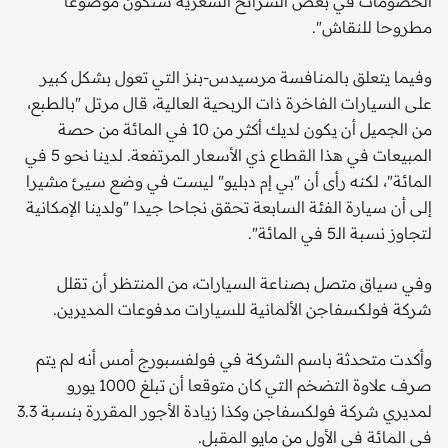
الخصومات في بعض الشرائح السعرية ستكون موضوعا
مطروحا للنقاش".
وفيما يتعلق بالمنافسة مرسيدس-بنز التي تعول بشكل كبير
على السيارات الفاخرة ذات الربحية العالية، قال مرتل "بالطبع،
من الجميل أن يكون لديك أكثر من 10 في المائة من حصة
المبيعات في هذا القطاع ذي الأسعار المرتفعة. لدينا نحو 5 في
المائة"، لكنه رأى أن "بي إم دبليو" ليست في وضع سيئ مشيرا
إلى أن سيارة الفئة السابعة تحقق نجاحا جيدا "ولدينا الإمكانية
لتجاوز نسبة الـ5 في المائة".
وفي سياق متصل بصناعة السيارات، من المنتظر أن تقلل
شركة فولكسفاجن الألمانية للسيارات مدفوعات المديرين.
وأكدت متحدثة باسم الشركة في فولفسبورج أمس أنه لم يتم
صرف علاوة التضخم التي كان متوقعا أن تبلغ 1000 يورو
لمديري شركة فولكسفاجن وكذا زيادة الأجور المقررة بنسبة 3.3
في المائة في الأول من مايو المقبل.