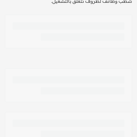
شطب وظائف لظروف تتعلق بالتشغيل.