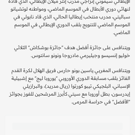
الإيطالي سيموني إنزاجي مدرب إنتر ميلان الإيطالي، الذي قاده
لنهائي دوري الأبطال في الموسم الماضي، ومواطنه لوتشيانو
سباليتي، مدرب منتخب إيطاليا الحالي، الذي قاد نابولي في
الموسم الماضي للتتويج بلقب الدوري الإيطالي في الموسم
الماضي.
ويتنافس على جائزة أفضل هدف "جائزة بوشكاش" الثلاثي
خوليو إنسيسو وجيليرمي مادروجا ونونو سانتوس.
ويتنافس المغربي ياسين بونو حارس فريق الهلال لكرة القدم
الفائز بلقب مسابقة الدوري الأوروبي "يوروبا ليج" مع إشبيلية
الإسباني، البلجيكي تيبو كورتوا (ريال مدريد)، والبرازيلي
إيدرسون، بطل أوروبا مع سيتي كأبرز المرشحين للفوز بجوائز
"الأفضل" في حراسة المرمى.