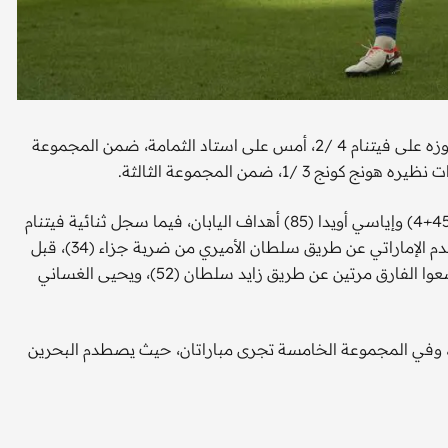
بدأ منتخب اليابان لكرة القدم، مشواره نحو لقب قاري خامس بفوزه على فيتنام 4 /2، أمس على استاد الثمامة، ضمن المجموعة
/1، ضمن المجموعة الثالثة.
وسجل لليابان كل من تاكومي مينامينو (11 و45) وكيتو ناكامورا (45+4) وإياسي أويدا (85) أهداف اليابان، فيما سجل ثنائية فيتنام
دين ياك نجوين (16) وتوان هاي فام (33). وفي المباراة الثانية، تقدم الإماراتي عن طريق سلطان الأميري من ضربة جزاء (34)، قبل
أن يدرك هونج كونج التعادل عن طريق فيليب تشن (49)، لكن وسعوا الفارق مرتين عن طريق زايد سلطان (52)، ويحيى الغساني
يا، وفي المجموعة الخامسة تجرى مباراتان، حيث يصطدم البحرين