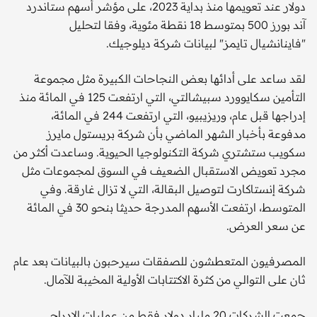
دولار عند تعويمها منذ بداية 2023، على مؤشر أسهم ستاندرد
آند بورز 500 بمتوسط 18 نقطة مئوية، وفقا لتحليل
"فاينانشيال تايمز" لبيانات شركة ديلوجيك.
لقد ساعد على أدائها بعض النجاحات الكبيرة مثل مجموعة
التأمين سكايوورد سبيشالتي، التي ارتفعت 125 في المائة منذ
إدراجها قبل عام، وريزيبيو، التي ارتفعت 244 في المائة،
مدفوعة بأخبار الشهر الماضي بأن شركة بريستول مايرز
سكويب ستشتري شركة التكنولوجيا الحيوية. وساعدت أكثر من
مجرد تعويض الاستقبال الضعيف في السوق لمجموعات مثل
شركة إنستاكارت لتوصيل البقالة، التي لا تزال غارقة. وفي
المتوسط، ارتفعت الأسهم المدرجة حديثا بنحو 30 في المائة
عن سعر العرض.
المصرفيون المتعطشون للصفقات سيرحبون بالبيانات بعد عام
ثان على التوالي من كثرة الاكتتابات الأولية المخيبة للآمال.
جمعت الشركات 20 مليار دولار فقط من عمليات الإدراج