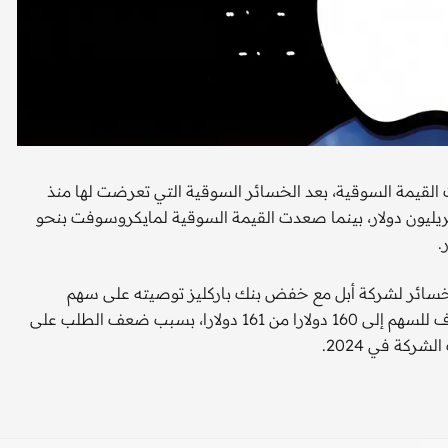
لقيمة السوقية، بعد الخسائر السوقية التي تعرضت لها منذ
ع العام البالغة 107 مليارات دولار، ما هبط بقيمتها إلى 2.87 تريليون دولار، بينما صعدت القيمة السوقية لمايكروسوفت بنحو
لخسائر لشركة أبل مع خفض بنك باركليز توصيته على سهم
الشركة من محايد إلى خفض الوزن، كما خفض السعر المستهدف للسهم إلى 160 دولارا من 161 دولارا، بسبب ضعف الطلب على
كة في 2024.