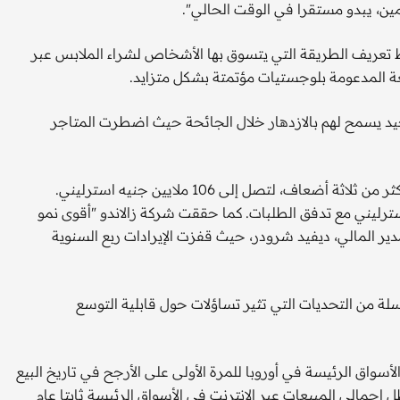
لمين، يبدو مستقرا في الوقت الحالي".
قط تعريف الطريقة التي يتسوق بها الأشخاص لشراء الملابس عبر
ة المدعومة بلوجستيات مؤتمتة بشكل متزايد.
يد يسمح لهم بالازدهار خلال الجائحة حيث اضطرت المتاجر
ففي مرحلة ما، ضاعفت شركة أسوس أرباحها نصف السنوية بأكثر من ثلاثة أضعاف، لتصل إلى 106 ملايين جنيه استرليني.
شركة بوهو إلى مستوى قياسي بلغ 4.13 جنيه استرليني مع تدفق الطلبات. كما حققت شركة زالاندو "أقوى نمو
كتتاب العام عام 2014"، وقد تفاخر المدير المالي، ديفيد شرودر، حيث قفزت الإيرادات ربع السنوية
ة من التحديات التي تثير تساؤلات حول قابلية التوسع
لأسواق الرئيسة في أوروبا للمرة الأولى على الأرجح في تاريخ البيع
جمالي المبيعات عبر الإنترنت في الأسواق الرئيسة ثابتا عام