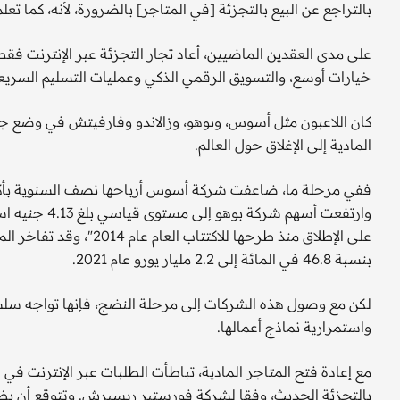
بالتراجع عن البيع بالتجزئة [في المتاجر] بالضرورة، لأنه، كما تع
على مدى العقدين الماضيين، أعاد تجار التجزئة عبر الإنترنت ف
خيارات أوسع، والتسويق الرقمي الذكي وعمليات التسليم السريع
كان اللاعبون مثل أسوس، وبوهو، وزالاندو وفارفيتش في وضع ج
المادية إلى الإغلاق حول العالم.
وارتفعت أسهم 
على الإطلاق منذ طرحها للا
بنسبة 46.8 في المائة إلى 2.2 مليار يورو عام 2021.
لكن مع وصول هذه الشركات إلى مرحلة النضج، فإنها تواجه سلسل
واستمرارية نماذج أعمالها.
مع إعادة فتح المتاجر المادية، تباطأت الطلبات عبر الإنترنت في ا
بالتجزئة الحديث، وفقا لشركة فورستير ريسيرش. وتتوقع أن يظل إ