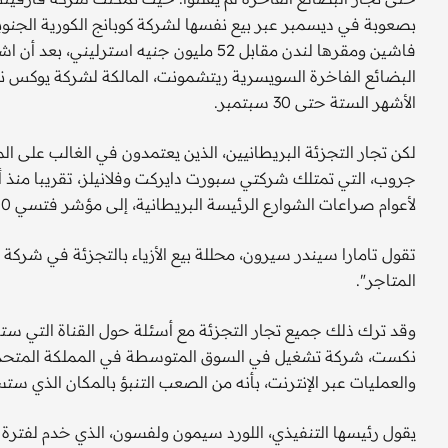
بصعوبة في ديسمبر عبر بيع نفسها لشركة كوبانج الكورية الجنو
الأشهر الستة حتى 30 سبتمبر.
لكن تجار التجزئة البريطانيين، الذين يعتمدون في الغالب على
لأعوام صراعات الشوارع الرئيسة البريطانية، إلى مؤشر فتسي 100 العام الماضي، حيث انتعشت المبيعات والأرباح بقوة.
تقول تامارا سيندر سيرون، محللة بيع الأزياء بالتجزئة في شركة م
المتاجر".
وقد ترك ذلك جميع تجار التجزئة مع أسئلة حول القناة التي ستكون
نكست، شركة تشغيل في السوق المتوسطة في المملكة المتحدة ا
والعمليات عبر الإنترنت، بأنه من الصعب التنبؤ بالمكان الذي ستس
يقول رئيسها التنفيذي، اللورد سيمون ولفسون، الذي خدم لفترة طوي