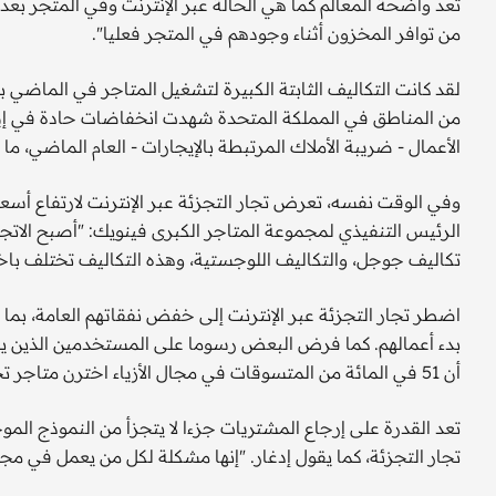
تعد واضحة المعالم كما هي الحالة عبر الإنترنت وفي المتجر بعد 
من توافر المخزون أثناء وجودهم في المتجر فعليا".
لقد كانت التكاليف الثابتة الكبيرة لتشغيل المتاجر في الماضي بم
من المناطق في المملكة المتحدة شهدت انخفاضات حادة في إيجارا
الأعمال - ضريبة الأملاك المرتبطة بالإيجارات - العام الماضي، م
وفي الوقت نفسه، تعرض تجار التجزئة عبر الإنترنت لارتفاع أسع
الرئيس التنفيذي لمجموعة المتاجر الكبرى فينويك: "أصبح الاتجا
تكاليف جوجل، والتكاليف اللوجستية، وهذه التكاليف تختلف باخت
اضطر تجار التجزئة عبر الإنترنت إلى خفض نفقاتهم العامة، بما
بدء أعمالهم. كما فرض البعض رسوما على المستخدمين الذين يعيد
أن 51 في المائة من المتسوقات في مجال الأزياء اخترن متاجر تجزئة لا تتقاضى رسوما مقابل الإرجاع.
تعد القدرة على إرجاع المشتريات جزءا لا يتجزأ من النموذج الموج
تجار التجزئة، كما يقول إدغار. "إنها مشكلة لكل من يعمل في مج