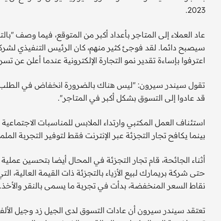
2023.
عاد العملاء إلى المتاجر بأعداد أكبر من المتوقع، فيما وصف "بالت
سيصبح دائما. لقد فوجئ كثير منهم، كان الرئيس التنفيذي لشركة ا
اعترفوا بإساءة تقدير نمو التجارة الإلكترونية عندما أعلن عن تسريح ا
تقول سيندر سيرون: "ليس هناك بالضرورة انخفاض في الطلب عبر 
قد عادوا إلى التسوق بشكل أكبر في المتاجر".
استئناف العمل المكتبي وارتداء الملابس للمناسبات الاجتماعية 
بينما يكافح تجار التجزئة عبر الإنترنت فقط لتوفير التجربة المل
أثناء الجائحة، قام تجار التجزئة في المحال أيضا بتحسين عملية ال
حتى شركة بريمارك لبيع الأزياء بالتجزئة ذات القيمة العالية، الت
نقاط السعر المنخفضة، بدأت في تجربة ما يسمى بالنقر والأخذ.
تعتقد سيندر سيرون أن عادات التسوق لدى الجيل زد وجيل الألفي