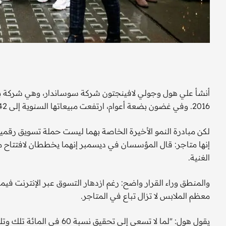
أنشأ علي هول وجولي لافينجتون شركة سوساندار، وهي شركة بيع با
2016. وفي غضون بضعة أعوام، ارتفعت مبيعاتها السنوية إلى 42 مليون جنيه استرليني.
لكن مبادرة النمو الأخيرة الخاصة بهما ليست حملة تسويق رقم
إنها متاجر: قال المؤسسان في ديسمبر إنهما يخططان لافتتاح م
الغنية.
والمنطق وراء القرار واضح: رغم ازدهار التسوق عبر الإنترنت فيما ك
معظم الملابس لا تزال تباع في المتاجر.