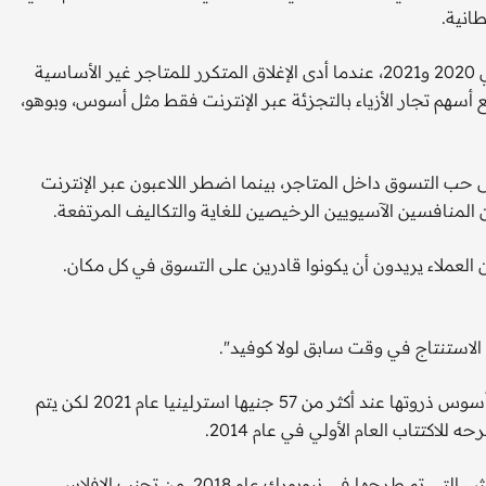
انية.
يعد الاهتمام المتجدد بالمتاجر المادية انعكاسا ملحوظا عن عامي 2020 و2021، عندما أدى الإغلاق المتكرر للمتاجر غير الأساسية
إلكترونية ودفع أسهم تجار الأزياء بالتجزئة عبر الإنترنت فقط مثل أسوس، وبوهو،
ى حب التسوق داخل المتاجر، بينما اضطر اللاعبون عبر الإنترنت
لمنافسين الآسيويين الرخيصين للغاية والتكاليف المرتفعة.
ن العملاء يريدون أن يكونوا قادرين على التسوق في كل مكان.
الاستنتاج في وقت سابق لولا كوفيد".
التغيير في المعنويات واضح في سوق الأسهم. فقد بلغت أسهم أسوس ذروتها عند أكثر من 57 جنيها استرلينيا عام 2021 لكن يتم
حتى تجار البضائع الفاخرة لم يفلتوا. حيث تمكنت شركة فارفيتش، التي تم طرحها في نيويورك عام 2018، من تجنب الإفلاس