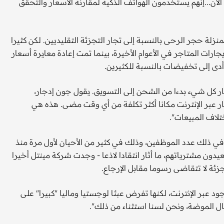
الآن...إنهم يستخدمون الهواتف الذكية لمقارنة الأسعار والتحقق
نزلة حجر الرحى بالنسبة إلى تجار التجزئة التقليديين. لكن كثيرا
ت المتاجر في الأعوام الأخيرة، بينما تمت إعادة معايرة أسعار
ا أدى إلى تخفيضات بالنسبة للكثيرين.
ار كل شيء بدءا من الشحن إلى التسويق. يقول جون إدجار،
ر عبر الإنترنت مكانا أكثر تكلفة من أي وقت مضى. هذه هي
لاف المبيعات".
 في ذلك عدد الموظفين، وذلك في كثير من الأحيان لأول مرة منذ
ون مشترياتهم، ما أثار انتقادا لاذعا - وجدت شركة مينتل أخيرا
ود عبر الإنترنت، لكنها تفرض عبئا لوجستيا وماليا "كبيرا" على
ال الموضة، ونحن لسنا استثناء من ذلك".