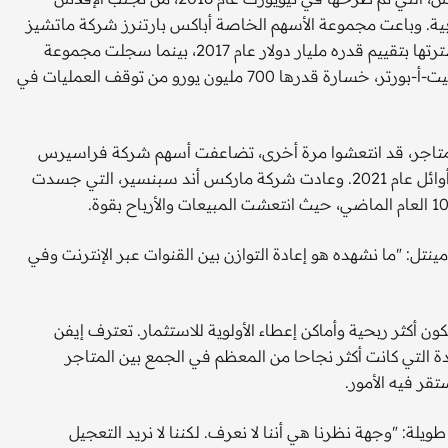
بية. وباعت مجموعة الأسهم الخاصة أباكس بارتنرز شركة ماتشيز
فاشين ومقرها لندن مقابل 52 مليون جنيه استرليني، بعد أن اشترتها بتقييم قدره مليار دولار عام 2017، بينما سجلت مجموعة
البضائع الفاخرة السويسرية ريتشمونت، المالكة لشركة يوكس نيت-أ-بورتر، خسارة قدرها 700 مليون يورو من توقف العمليات في
 المتاجر، قد انتعشوا مرة أخرى، تضاعفت أسهم شركة فراسيرس
جروب، التي تمتلك شركتي سبورت دايركت وفلانيلز، تقريبا منذ أوائل عام 2021. وعادت شركة ماركس أند سبنسير، التي جسدت
ينتل: "ما نشهده هو إعادة التوازن بين القنوات عبر الإنترنت وفي
 أكثر ربحية وأماكن إعطاء الأولوية للاستثمار. تعترف إيفن
لتي كانت أكثر نجاحا من المعظم في الجمع بين المتاجر
تقر فيه الأمور.
لة: "وجهة نظرنا هي أننا لا نعرف. لكننا لا نريد التعجيل