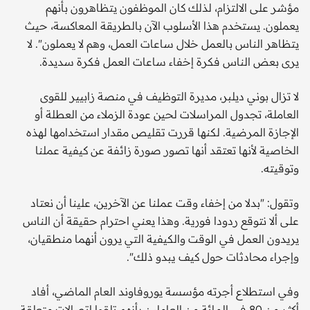
مؤشر على الالتزام، لذلك كان الموظفون يتظاهرون بأنهم
يعملون. يستخدم هذا الأسلوب الآن بالطريقة المعاكسة، حيث
يتظاهر الناس بالعمل خلال ساعات العمل، وهم لا يعملون". لا
يرى بعض الناس فكرة إخفاء ساعات العمل فكرة سديدة.
لا تزال بوني ديلبر، مديرة التوظيف في منصة زابيير للقوى
العاملة، تجدول المراسلات لحين عودة الزملاء من العطلة أو
الإجازة المرضية. لكنها قررت تقليص مقدار استخدامها لهذه
الخاصية لأنها تعتقد أنها تصور صورة زائفة عن كيفية عملنا
وتوقيته.
وتقول: "بدلا من إخفاء وقت عملنا عن الآخرين، علينا أن نعتاد
على ألا نتوقع ردودا فورية. وهذا يعني احترام حقيقة أن الناس
يريدون العمل في الوقت والكيفية التي يرون أنهما منطقيان،
وإجراء محادثات حول كيف يبدو ذلك".
وفي استطلاع أجرته مؤسسة يوروفاوند العام الماضي، أفاد
أكثر من 80 في المائة من العاملين بأنهم تلقوا اتصالات متعلقة