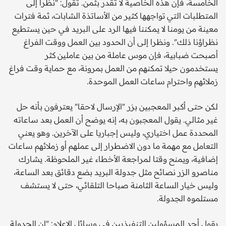
الخامسة، فإن هذه الخاصية لا تقدر بثمن. تقول: "نظرا إلى
المتطلبات التي تواجهها كثير من الأساتذة الشابات، ثمة فترات
معينة من يومنا لا يمكننا فيها الرد على البريد في حين يستطيع
نظراؤنا ذلك". ونظرا إلى أن الحدود بين العمل ووقت الفراغ
أصبحت ضبابية، فإن موس عاملة من بين عاملين كثر
يستخدمون حيلا تمكنهم من العمل بمرونة، مع حماية وقت فراغ
زملائهم واحترام ساعات العمل الموحدة.
لكن حتى أكبر المعجبين بزر "الإرسال لاحقا" يعترفون بأنه حل
غير مثالي. يقول المعجبون به، إنه يوضح أن العمل بعد ساعاته
المحددة عمل اختياري، وليس إجباريا على الآخرين. وهو يعني
التعامل مع مهمة ما دون الاضطرار إلى عملهم أو زملائهم ساعات
إضافية، ويمنح وقتا لمراجعة الأخطاء غير الملحوظة. يشارك
مناصرو الزر نصائح مثل جدولة البريد بضع دقائق بعد الساعة،
وليس خيار الساعة الثامنة صباحا التلقائي، حتى لا يستشف
مستلموه الجدولة.
يقول أحد المسؤولين التنفيذيين في وسائل الإعلام: "إن الجدولة