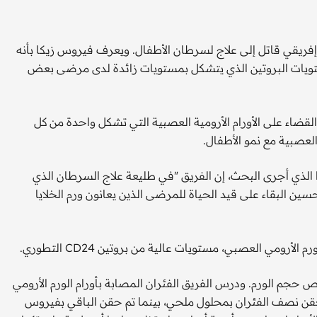
فريقي قاتل إلى علاج لسرطان الأطفال. ويعرف فيروس زيكا بأنه
مستويات البروتين الذي يتشكل بمستويات زائدة لدى مرضى بعض
القضاء على الأورام الأرومية العصبية التي تشكل واحدة من كل
عصبية مع نمو الأطفال.
 الذي أجرى البحث، إن الفريق "في طليعة علاج السرطان الذي
سين البقاء على قيد الحياة للمرضى الذين يعانون ورم الخلايا
ومي العصبي، مستويات عالية من بروتين CD24 التطوري.
 حجم الورم. ودرس الفريق الفئران المصابة بأورام الورم الأرومي
 تعبر عن مستويات عالية من البروتين CD24. وتم حقن نصف الفئران بمحلول ملحي، بينما تم حقن الباقي بفيروس