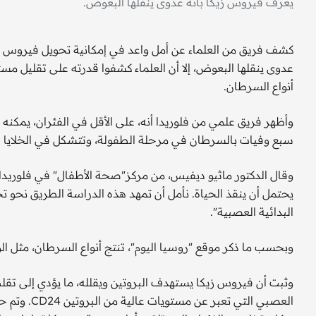
يعرف فيروس زيكا بأنه عدوى ينقلها البعوض.
كشف فريق من العلماء عن أمل واعد في إمكانية تحويل فيروس إ
عدوى ينقلها البعوض، إلا أن العلماء كشفوا قدرته على تقليل 
أنواع السرطان.
وأظهر فريق علمي من فلوريدا أنه، على الأقل في الفئران، يمكنه 
سبع وفيات بالسرطان في مرحلة الطفولة، وتتشكل في الخلايا ال
وقال الدكتور ماثيو ديفيس، من مركز"صحة الأطفال" في فلوريدا
يحتمل أن ينقذ الحياة. نأمل أن تمهد هذه الدراسة الطريق نحو تح
البدائية العصبية".
وبحسب ما ذكر موقع "روسيا اليوم"، تنتج أنواع السرطان، مثل الورم الأر
وثبت أن فيروس زيكا يستهدف البروتين ويقلله، ما يؤدي إلى تقلص
العصبي التي