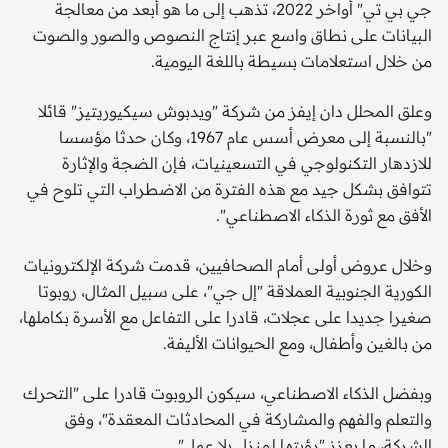
جي بي تي" أواخر 2022، تذهب إلى ما هو أبعد من معالجة
البيانات على نطاق واسع عبر إنتاج النصوص والصور والصوت
من خلال استعلامات بسيطة باللغة اليومية.
وعلق المحلل دان إيفز من شركة "ويدبوش سيكيوريتيز" قائلا
"بالنسبة إلى معرض أسس عام 1967، وكان حدثا مؤسسا
للازدهار التكنولوجي في التسعينيات، فإن الضجة والإثارة
تتوافق بشكل جيد مع هذه الفترة من الاضطراب التي تلوح في
الأفق مع ثورة الذكاء الاصطناعي".
وخلال عروض أولى أمام الصحافيين، قدمت شركة الإلكترونيات
الكورية الجنوبية العملاقة "إل جي"، على سبيل المثال، روبوتا
صغيرا جديدا على عجلات، قادرا على التفاعل مع الأسرة بكاملها،
من بالغين وأطفال، ومع الحيوانات الأليفة.
وبفضل الذكاء الاصطناعي، سيكون الروبوت قادرا على "التحرك
والتعلم والفهم والمشاركة في المحادثات المعقدة"، وفق
الشركة، ما يعزز "رؤيتها لمنزل بلا عمل".