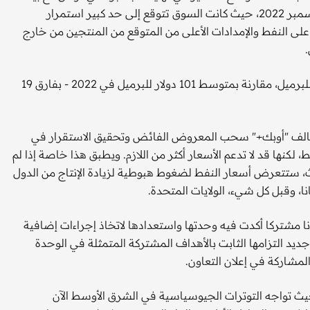
حول انخفاض المخزونات الأمريكية إلى أدنى مستوى لها منذ ديسمبر 2022، حيث كانت السوق تتوقع إلى حد كبير استمرار
ى النفط والإمدادات الأعلى من المتوقع من المنتجين من خارج
لذلك، في العام الماضي، بلغ متوسط أسعار خام برنت 83 دولارا للبرميل، مقارنة بمتوسط 101 دولار للبرميل في 2022 - بفارق 19
علنة الأخيرة للربع الأول من 2024، يحاول تحالف "أوبك+" سحب المعروض الفائض وتحقيق الاستقرار في
لكنها قد لا تدعم الأسعار أكثر من اللازم. ويطبق هذا خاصة إذا لم
وعة بتمديد التخفيضات إلى ما بعد مارس 2024. حيث، ستتعرض أسعار النفط لضغوط هبوطية لزيادة الإنتاج من الدول
نا، وقبل كل شيء، الولايات المتحدة.
ا مشتركا أكدت فيه وحدتها واستعدادها لاتخاذ إجراءات إضافية
 جديد التزامها الثابت بالأهداف المشتركة المتمثلة في الوحدة
مشاركة في إعلان التعاون.
حيث تواجه التوترات الجيوسياسية في الشرق الأوسط الآن