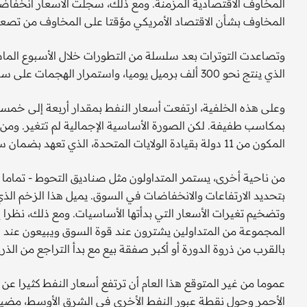
المخاوف الاقتصادية المزمنة. ومع ذلك، سجلت الأسعار انخفاضا 
المخاوف بشأن الاقتصاد الأمريكي مؤقتا على المخاوف من تصعيد
وتصاعدت التوترات بعد سلسلة من التطورات خلال الأسبوع الما
الذي ينتج نحو 300 ألف برميل يوميا، واستمرار الهجمات على سفن الشحن في البحر الأحمر.
وعلى هذه الخلفية، ارتفعت أسعار النفط بمقدار أربعة إلى خمسة د
بمكاسب طفيفة. لكن الصورة الأساسية الإجمالية لم تتغير. ومن
المكون من 11 دولة بقيادة الولايات المتحدة، الذي تعهد بضمان سلامة الملاحة في البحر الأحمر.
من ناحية أخرى، يستمر المتداولون مثل صناديق التحوط - تماما ك
بتحديد الارتفاعات والانخفاضات في السوق. يميل هذا الزخم الذي
وتضخيم تغيرات الأسعار التي بدأتها الأساسيات. ومع ذلك، نظرا إ
المجموعة من المتداولين يشترون عند قوة السوق ويبيعون عند ض
بالقرب من ذروة الدورة أو أكبر صفقة بيع مع بدأ التراجع من الذرو
عموما من غير المتوقع هذا العام أن ترتفع أسعار النفط كثيرا عن
الأحمر وحول نقطة عبور النفط الأخرى في الشرق الأوسط، مضي