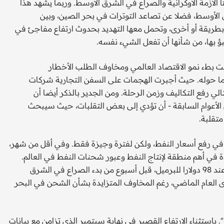
لأزمة الأوكرانية والصراع في الشرق الأوسط. وربما يشهد هذا
ق الأوسط، فضلا عن تصاعد التوترات في بحر الصين، وبين
طريقة أو أخرى، وتحمل معها التهديد بحدوث ارتفاع مفاجئ في
بؤ بها، من شأنها أن تفعل الشيء نفسه.
ضت بطء نمو الاقتصاد العالمي ومخاوف الطلب الأخطار
وما حوله. حيث أجبرت الهجمات على السفن التجارية شركات
لي رفع التكاليف وزمن الرحلة. ومن الجدير بالذكر أيضا أن
م الأعوام السابقة - أن تؤدي إلى بعض التقلبات، حيث سيبحث
تقلبة.
ا في رفع أسعار النفط، ولكن لفترة وجيزة فقط. وفي أقل من شهر،
 في أهم منطقة لإنتاج النفط وعبور شحنات النفط في العالم.
وصل خام برنت إلى أعلى سعر له في 2023 في نهاية سبتمبر - عند 98 دولارا للبرميل، قبل أسبوع من بدء الصراع في الشرق
 العام الماضي، رغم المخاوف المتزايدة بشأن الشحن في البحر
 باستثناء الارتفاع القصير في نهاية سبتمبر الذي تزامن مع بيانات