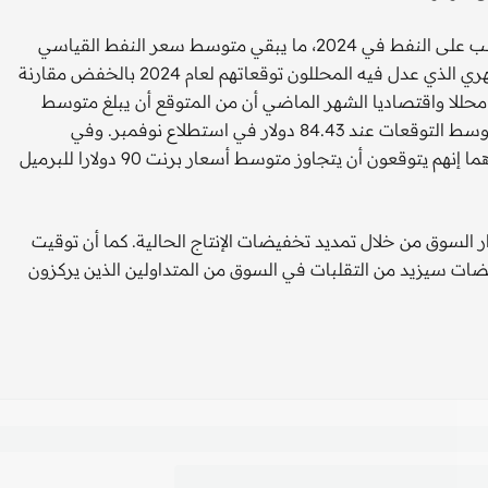
سيؤدي ضعف نمو الاقتصاد العالمي المتوقع إلى تباطؤ نمو الطلب على النفط في 2024، ما يبقي متوسط سعر النفط القياسي
الأمريكي أقل من 80 دولارا للبرميل، وفقا لاستطلاع "رويترز" الشهري الذي عدل فيه المحللون توقعاتهم لعام 2024 بالخفض مقارنة
توقعات الشهر السابق. وأظهر استطلاع "رويترز" الذي شمل 34 محللا واقتصاديا الشهر الماضي أن من المتوقع أن يبلغ متوسط
أسعار خام برنت 82.56 دولار للبرميل هذا العام، بانخفاض عن متوسط التوقعات عند 84.43 دولار في استطلاع نوفمبر. وفي
المسح الذي أجري في ديسمبر، قال واحد فقط من بين 34 مساهما إنهم يتوقعون أن يتجاوز متوسط أسعار برنت 90 دولارا للبرميل
 السوق من خلال تمديد تخفيضات الإنتاج الحالية. كما أن توقيت
فيضات سيزيد من التقلبات في السوق من المتداولين الذين يركزون