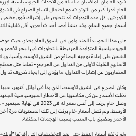
شهد العامان الماضيان سلسلة من الأحداث الجيوسياسية، أبرزها ا
العام قدرا أكبر من التوترات، مع احتمال اتساع الصراع في الشر
الكوريتين. كل هذه التوترات قد تنطوي على إشراك قوى عظمى ب
أسعار جميع السلع. وقد تنشأ أيضا أحداث أخرى، أقل قابلية للتن
على هذا النحو، بدأ المتداولون في السوق العام بحذر، حيث عو
الجيوسياسية المتزايدة المرتبطة بالتطورات في البحر الأحمر 
الشحن على إعادة توجيه البضائع من الشرق الأوسط وآسيا، وبالتا
الأسابيع القليلة الأولى من التداول من المرجح - تماما مثل معظ
المضاربون عن إشارات التداول، ما يؤدي إلى إيجاد ظروف تداول م
وكان الصراع في الشرق الأوسط، الذي بدأ في أوائل أكتوبر، سبب
تخلت الأسعار عن كل مكاسبها من الأخطار الجيوسياسية الجديدة
الأوسط. ولم تصل أسعار خام برنت إلى تلك المستويات مرة أخرى
الأحمر ومضيق باب المندب بسبب الهجمات المكثفة.
ولم ترتفع أسعار النفط حتى بعد التخفيضات التي أقرتها "أوبك+".