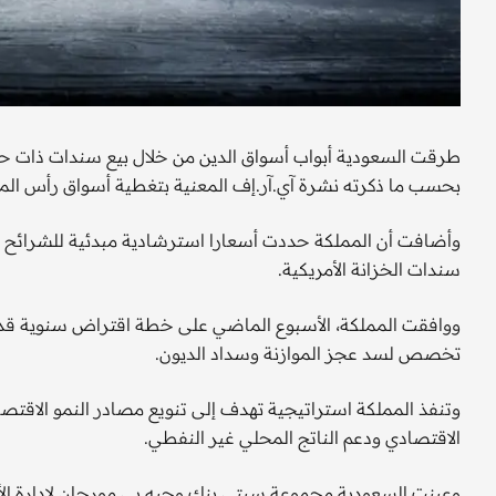
بحسب ما ذكرته نشرة آي.آر.إف المعنية بتغطية أسواق رأس الما
سندات الخزانة الأمريكية.
تخصص لسد عجز الموازنة وسداد الديون.
وتنفذ المملكة استراتيجية تهدف إلى تنويع مصادر النمو الاقتصاد
الاقتصادي ودعم الناتج المحلي غير النفطي.
وعينت السعودية مجموعة سيتي بنك وجيه.بي.مورجان لإدارة الأ