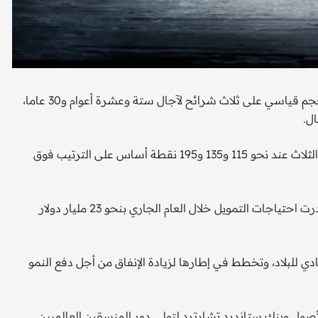
طرقت السعودية أبواب أسواق الدين من خلال بيع سندات ذات حجم قياسي على ثلاث شرائح لآجال ستة وعشرة أعوام و30 عاما،
ل.
وأضافت أن المملكة حددت أسعارا استرشادية مبدئية للشرائح الثلاث عند نحو 115 و135 و195 نقطة أساس على الترتيب فوق
ووافقت المملكة، الأسبوع الماضي على خطة اقتراض سنوية قدرت احتياجات التمويل خلال العام الجاري بنحو 23 مليار دولار
ي للبلاد، وتخطط في إطارها لزيادة الإنفاق من أجل دفع النمو
صول وبنك ستاندرد تشارترد لتولي دور المنسقين العالميين