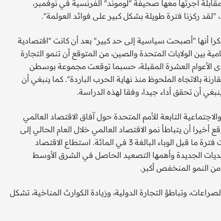
مقابلة أجرتها معها صحيفة "لوموند" الفرنسية في نوفمبر،
لقد ركزنا فترة طويلة بشكل كبير على فوائد العولمة".
مذكرا أنها "أصبحت سياسية إلى حد كبير" بعد أن كانت "اقتصادية
ية بين الولايات المتحدة والصين، من المتوقع أن تنمو التجارة
مدى الأعوام العشرة المقبلة، حسبما توقعت مجموعة بوسطن
بير مقارنة بالاتجاه الملحوظ منذ نهاية الحرب الباردة". كما ينبغي أن
بغي أن تحقق أداء جيدا، وفقا لهذه الدراسة.
الاجتماعية التابعة للأمم المتحدة حول آفاق الاقتصاد العالمي
خيرا أن يتباطأ نمو الاقتصاد العالمي خلال العام الحالي إلى
2.4 في المائة، مقارنة بنحو 2.7 خلال العام الماضي ودون معدلات فترة ما قبل الوباء البالغة 3 في المائة. استطاع الاقتصاد
تحديات الجديدة وأهمها التصعيد الحاصل في الشرق الأوسط
من النمو المنخفص أكبر.
لصراعات، وتباطؤ التجارة الدولية، وزيادة الكوارث المناخية، تشكل