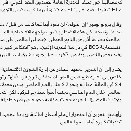
كريستالينا جورجييفا المديرة العامة لصندوق النقد الدولي، في 
سلطت فيها الضوء على "الصدمات" وتأثيرها في سلاسل التوريد، "
وقال برونو لومير "إن العولمة لن تعود أبدا كما كانت من قبل"، 
بحتة". ونتيجة لكل هذه الاضطرابات والمواجهة الاقتصادية المتنام
العالمية بسرعة أقل من الناتج المحلي الإجمالي العالمي على 
الاستشارية BCG في دراسة نشرت الإثنين. وهو "انعكاس ك
يفيد بعض اللاعبين بدلا من الآخرين، مثل جنوب شرق آسيا التي ين
يشار إلى أن التقرير الجديد الصادر عن إدارة الشؤون الاقتصادية و
خلص إلى "فترة طويلة من النمو المنخفض تلوح في الأفق". وتوقع أ
العالمي خلال العام الماضي تجنب أسوأ سيناريو للركود لكن ال
وتوترات المضايق البحرية جعلت إمكانية دخوله في فترة طويلة 
وأوضح التقرير أن استمرار ارتفاع أسعار الفائدة، وزيادة تصعيد ا
تحديات كبيرة أمام النمو العالمي.