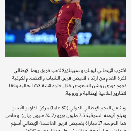
اقترب الإيطالي ليوناردو سبينازولا لاعب فريق روما الإيطالي
لكرة القدم من ارتداء قميص فريق الشباب والانضمام لكوكبة
نجوم دوري روشن السعودي خلال فترة الانتقالات الحالية وفقا
لتقارير إعلامية إيطالية وأوروبية.
ويشعل النجم الإيطالي الدولي (30 عاما) مركز الظهير الأيسر
وتبلغ قيمته السوقية 7.5 مليون يورو (30.7 مليون ريال)، وخاض
هذا الموسم 17 مباراة بقميص فريق العاصمة الإيطالي أسهم
فيها بتسجيل أربعة أهداف (سجل هدفا، وصنع ثلاثة).