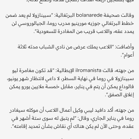
وقالت صحيفة bolanarede البرتغالية: "سبينازولا لم يعد ضمن
خطط البرتغالي جوزيه مورينيو مدرب روما، الجيالوروسي لن
يمدد عقه، واللاعب قريب من المغادرة للسعودية".
وأضافت: "اللاعب يملك عرض من نادي الشباب مدته ثلاثة
أعوام".
من جهته، قالت ilromanista الإيطالية: "قد تكون مغامرة ليو
سبينازولا في روما في نهاية السطر، لا داعي لانتظار شهر يونيو،
فالوداع يمكن أن يتم في يناير، مقابل خمسة ملايين يورو يمكن
إغلاق الصفق".
من جهته، أكد دافيد ليبي وكيل أعمال اللاعب أن موكله سيغادر
روما في يناير الجاري، وقال: "لم يتبق له سوى ستة أشهر في
عقده، وحتى الآن لم يكن هناك أي نقاش بشأن تمديد إقامته".