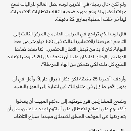
ولم تكن حال زميله في الفريق لوب، بطل العالم للراليات تسع
مرات أفضل، اذ وقع بدوره ضحية انثقاب الاطارات ثلاث مرات،
ليتأخر خلف العطية بفارق 22 دقيقة.
قال لوب الذي تراجع في الترتيب العام من المركز الثالث إلى
التاسع "تعرضنا (للانثقاب) الثالث قبل 100 كيلومتر من خط
النهاية. كان لا بد من تبديل الاطار المتضرر... كنا نفقد ضغط
الهواء في الإطار. لذا، كان علينا أن نتوقف كل 20 كيلومترا لإعادة
النفخ، كل ذلك لكي نتمكن من إنهاء المرحلة".
وأردف "أهدرنا 25 دقيقة لكن دكار لا يزال طويلاً، وآمل في أن
يكون الأمر ما زال في متناولنا"، في اشارة إلى الفوز باللقب.
وسُمح للمشاركين فور عودتهم إلى مخيّم المبيت أن يعملوا
بأنفسهم على اصلاح الاعطال على آلياتهم لمدة ساعتين، قبل أن
يتم ركنها في الموقف المغلق للانطلاق مجددا صباح الثلاثاء.
- انسحاب سندرلاند