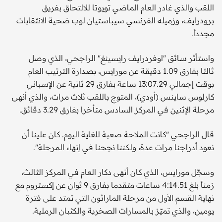
اللقب والذي غادر العام الماضي تويوتا للالتحاق بفريق
برودرايف، وزميله الفرنسي سيباستيان لوب ضحية الانثقابات
مجدداً.
واستأثر سائق "اوفردرايف رايسينغ" الراجحي، الذي وصل
ثالثا بفارق 1.09 دقيقة عن مورايس، بصدارة الترتيب العام
بوقت إجمالي 13:07.29 ساعة بفارق 29 ثانية عن الإسباني
كارلوس ساينس (أودي)، المتوج باللقب ثلاث مرات، والذي أنهى
مرحلة الإثنين في المركز السادس متأخرا بفارق 3.29 دقائق.
قال الراجحي "كانت الملاحة صعبة للغاية اليوم. كان علينا أن
نعود أدراجنا مرات عدة، ولكننا نجحنا في إنهاء المرحلة".
وسجّل مورايس، الذي كان أنهى دكار العام في المركز الثالث،
زمناً بلغ 4:14.51 ساعات متقدما بفارق 9 ثوانٍ عن إكستروم مع
نهاية القسم الأول من مرحلة الماراثون التي تمتد على فترة
يومين، والذي تميّز بالمسارات الصخرية والكثبان الرملية.