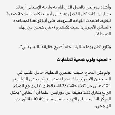
وأشاد مورايس بالعمل الذي قام به ملاحه الإسباني أرماند
مونليون، قائلا "كل الفضل يعود إلى أرماند، كانت الملاحة صعبة
للغاية. اعتمدت القيادة السريعة، حتى أننا توقفنا لمساعدة
(السائق الأميركي) سيث (كينتيرو) حتى يتمكن من إنهاء
المرحلة".
وتابع "كان يوما مثاليا، الحلم أصبح حقيقة بالنسبة لي".
- العطية ولوب ضحية الانثقابات
ولم يكن النجاح حليف القطري العطية، حامل اللقب في
النسختين الأخيرتين، إذ بعدما تصدر الترتيب حتى الكيلومتر
404، عانى من ثلاث حالات لانثقاب الاطارات ليتراجع للمركز
الرابع بفارق 1.33 دقيقة عن مورايس. علما أن "العنابي" يحتل
المركز الخامس في الترتيب العام بفارق 10.49 دقائق عن
الراجحي.