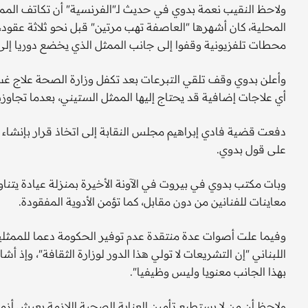
ولاحظ النقيب نعمة بدوي في حديث لـ"الفرنسية" أن تكاتف الممث
محطات تلفزيونية وقفوا إلى جانب الممثل الذي يخضع دوريا إ
وأعلن بدوي وقف تلقي التبرعات بعد تكفل وزارة الصحة علاج
أي علاجات إضافية قد يحتاج إليها الممثل الستيني، بعدما تجا
دفعت قضية فادي إبراهيم مجلس النقابة إلى اتخاذ قرار بإنشاء 
على قول بدوي.
وبات مكتب بدوي في بيروت في الآونة الأخيرة بمنزلة عيادة يت
معاينات للفنانين من دون مقابل، كما تؤمن الأدوية المفقودة.
وفيما علت أصوات عدة منتقدة عدم توفير الحكومة دعما للممثلي
اللبناني "إن التشريعات لا تولي هذا الدور لوزارة الثقافة"، وإذ أ
بهذا الجانب معنويا وليس وظيفيا".
ولاحظ أن من لا يستطيع تأمين العناية الصحية اللازمة يعيش أزم