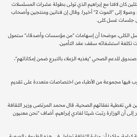
لين كان لافتا مع إبراهيم الذي تولى بطولة عشرات المسلسلات
المحلية، كان أشهرها "العاصفة تهب مرتين" قبل نحو ثلاثة عقود، وصولا إلى "الموت 2" أخيرا. وقال إن فنانين ومنتجين وأصحاب
لى جلسات غسل كلى.
 غسل الكلى، موضحا أن إسهامات "من مؤسسات وأصدقاء" ستمول
وزت تكلفة استشفائه سقف عقد التأمين.
صندوق للدعم الصحي "يغذيه الزملاء بالتبرع ضمن إمكاناتهم"،
ناوب فيها مجموعة من الأطباء من اختصاصات متعددة على تقديم
ن في تغطية نفقاتهم الصحية، قال محمد المرتضى وزير الثقافة
شار إلى أن الوزارة رتبت شيئا لفادي إبراهيم، أضاف "نحن معنيون
ة كرامة، مؤكدا أن وزارة الثقافة تحاول في هذه الظروف الصعبة