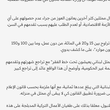
ل ممثلين كثر آخرين يعانون العوز من جراء عدم حصولهم على أي
الأزمة الاقتصادية، أو لعدم الطلب عليهم بسبب تقدمهم في السن،
ومن بين نحو 700 فنان منتسبين إلى نقابة الممثلين، ثمة "نسبة تراوح بين 15 و20 في المائة، من دون عمل، وما بين 100 و150
ون موارد"، على ما كشف بدوي.
امت مؤسسة "تكريم" أخيرا حفلة خصص ريعها لـ"نحو 100 ممثل لبناني يعيشون تحت خط الفقر" مع تراجع شهرتهم وتقدمهم
مة غير الحكومية، وأوضح أن هذا الواقع عائد إلى تراجع كبير
نية التي يبلغ عددها ثمانية، مع أنها ملزمة بحسب قانون الإعلام
 ضرورة تطبيق القانون كي لا يبقى أي ممثل في منزله.
ول، معلقا بذلك على طغيان الأعمال التركية المدبلجة على هذه