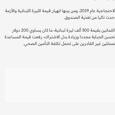
إلا أن سلسلة الظروف الصعبة التي شهدها لبنان منذ التحركات الاحتجاجية عام 2019، ومن بينها انهيار قيمة الليرة اللبنانية والأزمة
حدت تاليا من تغذية الصندوق.
وقال بدوي "كان الصندوق يقدم مساعدة اجتماعية لمن هم فوق الثمانين بقيمة 300 ألف ليرة لبنانية، ما كان يساوي 200 دولار
ع تحسن الجباية مجددا وزيادة بدل الاشتراك، رفعت قيمة المساعدة
 للممثلين غير القادرين على تحمل تكلفة التأمين الصحي.