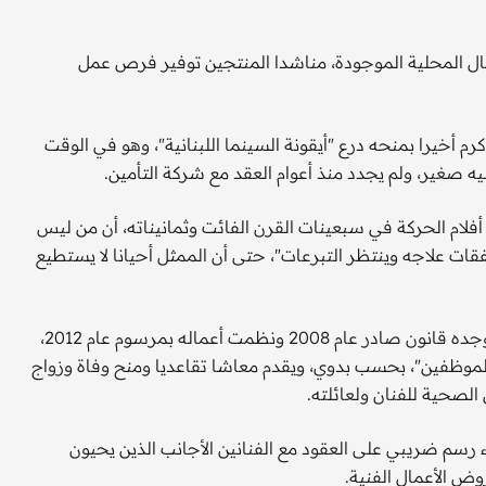
ال المحلية الموجودة، مناشدا المنتجين توفير فرص عمل
رم أخيرا بمنحه درع "أيقونة السينما اللبنانية"، وهو في الوقت
 صغير، ولم يجدد منذ أعوام العقد مع شركة التأمين.
أفلام الحركة في سبعينات القرن الفائت وثمانيناته، أن من ليس
فقات علاجه وينتظر التبرعات"، حتى أن الممثل أحيانا لا يستطيع
وكان يفترض أن يشكل صندوق التعاضد الموحد للفنانين الذي أوجده قانون صادر عام 2008 ونظمت أعماله بمرسوم عام 2012،
ية للموظفين"، بحسب بدوي، ويقدم معاشا تقاعديا ومنح وفاة وزواج
لصحية للفنان ولعائلته.
رسم ضريبي على العقود مع الفنانين الأجانب الذين يحيون
ض الأعمال الفنية.