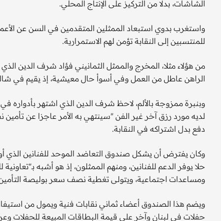
الشاشات، بدلا من التركيز على الإنتاج المحلي.
واستغرب بدوي استبعاد الممثلين المتقدمين في السن عن الأعم
للمنتسبين إلى النقابة تؤمن لهم الاستمرارية.
من هؤلاء مثلا، المخرج والممثل الثمانيني فؤاد شرف الدين الذي ك
الراهن عاطل من العمل وفي أسوأ حال معيشية، إذ يقيم في شاليه
وبنبرة ممزوجة بالألم، لاحظ شرف الدين الذي اشتهر بأدواره في 
لديه مورد رزق آخر غير الفن "سينتهي به الأمر عاجزا عن تأمين ن
دفع بدل اشتراكه في النقابة.
حلا يوفر الدعم للفنانين، ومنهم الممثلون، إذ هو أشبه بـ"تعاون
ومساعدات اجتماعية، ويتولى تغطية نصف سعر بوليصة التأمين ا
ويضم هذا الصندوق أعضاء ثماني نقابات فنية ويمول من استيفاء 
حفلات في لبنان وآخر على قيمة البطاقات المبيعة للحفلات وعرو