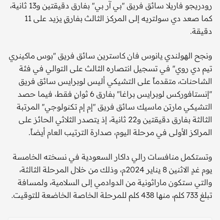
رودريجو فاريلا سائق فريق "بي آر بي" بفارق دقيقتين و13 ثانية،
كما صعد دي سولتريه إلى المركز الثالث بفارقٍ يزيد على 11
دقيقة.
ونجح الهولندي يانوس فان كاسترين سائق فريق "بوس ماكينري
تيم دي روي" في تسجيل انتصاره الثالث على التوالي في فئة
الشاحنات، متقدماً على التشيكي أليس لوبرايس سائق فريق
"إنستافوركس لوبرايس براغا" بفارق 6 ثوانٍ فقط، فيما حصد
التشيكي مارتن ماسيك سائق فريق "إم إم تكنولوجي" المرتبة
الثالثة بفارق دقيقتين و22 ثانية، إذ يتصدر الثلاثي الحائز على
المراكز الأولى في مرحلة اليوم، صدارة الترتيب العام أيضاً.
وتستكمل منافسات رالي داكار السعودية في نسخته الخامسة
يوم غدٍ الاثنين 8 يناير 2024م، وذلك من خلال المرحلة الثالثة،
والتي ستكون ماراثونية من الدوادمي إلى السلامية، ولمسافة
تبلغ 733 كلم، منها 438 كلم للمرحلة الخاصة الخاضعة للتوقيت.