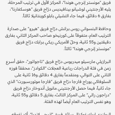
فريق "مونستر إنرجي هوندا"، المركز الأول في ترتيب المرحلة،
يليه الأرجنتيني لوشيانو بينافيديس درّاج فريق "هوسكفارنا"،
بفارق 6 دقائق، فيما جاء التشيلي بابلو كوينتانيلا ثالثاً.
وحافظ البتسواني روس برانش درّاج فريق "هيرو" على صدارة
الترتيب العام، متفوقاً على كورنيخو صاحب المركز الثاني، بفارق
دقيقتين و55 ثانية، وحلّ الأمريكي ريكي برابك درّاج فريق
"مونستر إنرجي هوندا" ثالثاً.
البرازيلي مارسيلو ميدريوس درّاج فريق "تاجواتور"، حقق أسرع
زمن في فئة الدراجات رباعية العجلات "الكوادز"، محققاً فوزه
الثاني على التوالي، ومتقدماً بفارق 4 دقائق و16 ثانية على
السلوفاكي يوراج فارجا درّاج فريق "فارجا موتورسبورت" الذي
جاء ثانياً، فيما حصل الأرجنتيني مانويل أندوخار درّاج فريق
"دراجون رالي" على المركز الثالث، بفارق 5 دقائق و55 ثانية،
وهو نفس الترتيب العام أيضاً لهذه الفئة.
البولندي إريك غوكزال سائق فريق "إنرجي لانديا"، أكد تفوقه