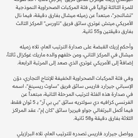
للمرة الثالثة توالياً في فئة المركبات الصحراوية النموذجية
"تشالنجر"، مبتعداً عن زميله ميشال بفارق دقيقة، فيما نال
الأمريكي ميتش غوتري سائق فريق "تاورس" المركز الثالث
بفارق دقيقتين و55 ثانية.
وأحكم إريك القبضة على صدارة الترتيب العام، تلاه زميله
ميشال في المركز الثاني، ومن خلفهم والده ماريك غوكزال ثالثاً،
إضافةً إلى الأمريكي غوتري الذي صعد إلى المرتبة الرابعة.
وفي فئة المركبات الصحراوية الخفيفة للإنتاج التجاري، دوّن
الإسباني جيرارد فاريس سائق فريق "ساوث ريسينغ"، اسمه
في صدارة هذه الفئة لترتيب المرحلة الثانية، مبتعداً عن
الفرنسي كزافيه دي سولتريه سائق "بي بي آر" بـ 5 ثوانٍ فقط،
فيما أكمل البرتغالي جواو فيريرا سائق "كان إم"، عقد المراكز
الثلاثة بفارق دقيقة و58 ثانية.
وواصل جيرارد فاريس تصدره للترتيب العام، تلاه البرازيلي