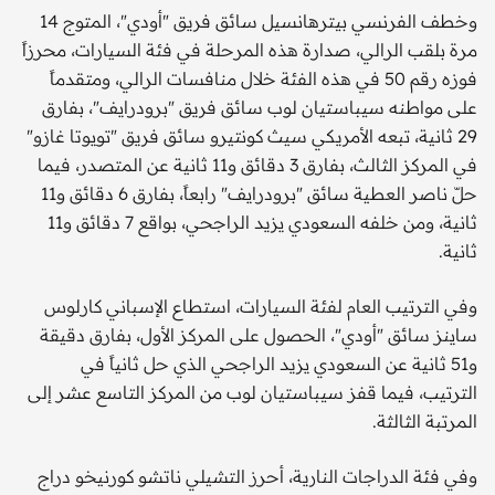
وخطف الفرنسي بيترهانسيل سائق فريق "أودي"، المتوج 14
مرة بلقب الرالي، صدارة هذه المرحلة في فئة السيارات، محرزاً
فوزه رقم 50 في هذه الفئة خلال منافسات الرالي، ومتقدماً
على مواطنه سيباستيان لوب سائق فريق "برودرايف"، بفارق
29 ثانية، تبعه الأمريكي سيث كونتيرو سائق فريق "تويوتا غازو"
في المركز الثالث، بفارق 3 دقائق و11 ثانية عن المتصدر، فيما
حلّ ناصر العطية سائق "برودرايف" رابعاً، بفارق 6 دقائق و11
ثانية، ومن خلفه السعودي يزيد الراجحي، بواقع 7 دقائق و11
ثانية.
وفي الترتيب العام لفئة السيارات، استطاع الإسباني كارلوس
ساينز سائق "أودي"، الحصول على المركز الأول، بفارق دقيقة
و51 ثانية عن السعودي يزيد الراجحي الذي حل ثانياً في
الترتيب، فيما قفز سيباستيان لوب من المركز التاسع عشر إلى
المرتبة الثالثة.
وفي فئة الدراجات النارية، أحرز التشيلي ناتشو كورنيخو دراج