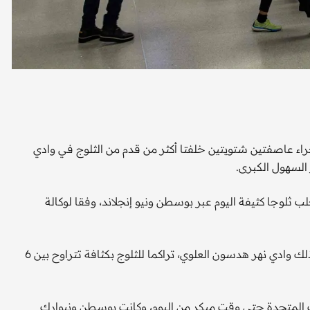
جراء عاصفتين شتويتين خلفتا أكثر من قدم من الثلوج في وادي
السهول الكبرى.
لب ثلوجا كثيفة اليوم عبر بوسطن ونيو إنجلاند، وفقا لوكالة
وشهدت المناطق الواقعة شمال وغرب مدينة نيويورك، بما في ذلك وادي نهر هدسون العلوي، تراكما للثلوج بكثافة تتراوح بين 6
ي جميع أنحاء الولايات المتحدة حتى وقت مبكر من اليوم، وكانت بوسطن ونيوارك