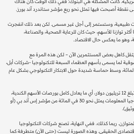
 الأمريكية. كانت المشكلة هي البنوك: ففي ذلك الوقت كان هناك
إلى نقطة أصبحت فيها تمثل نحو ربع مؤشر ستاندرد آند بورز.
انت طبيعية، وستستمر إلى أجل غير مسمى. لكن بعد ذلك انفجرت
ا أوجد عالما أكثر توازنا للأسهم، حيث كان للرعاية الصحية، والصناعة،
، وهو ما يعكس حال الاقتصاد.
أن تتكرر مرة أخرى في 2024؟ إنه سؤال يثقل كاهل بعض المستثمرين الآن – لكن هذه المرة مع
سوقية لما يسمى بأسهم العظماء السبعة للتكنولوجيا -شركات أبل،
وألفابت، وميتا، ومايكروسوفت، ونفيديا وتسلا- 72 في المائة، وسط حماسة شديدة حول الابتكار التكنولوجي بشكل عام
يقدر تورستن سلك من شركة أبولو، أن هذا منحها قيمة سوقية تبلغ 12 تريليون دولار، أي ما يعادل كامل بورصات الأسهم الكندية،
والبريطانية واليابانية مجتمعة. ويعني ذلك أيضا أن قطاع تكنولوجيا المعلومات يمثل نحو 30 في المائة من مؤشر إس آند بي (أو
توازن. ربما كذلك. ففي النهاية، تصنع شركات التكنولوجيا
لاقتصادي الحقيقي. وهذه الصورة ليست (حتى الآن) متطرفة كما