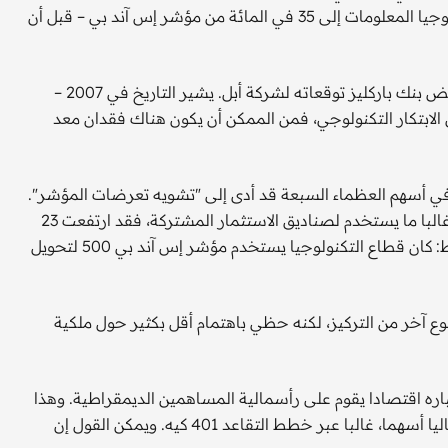
كانت خلال فقاعة الدوت كوم في 2000، عندما ارتفع قطاع تكنولوجيا المعلومات إلى 35 في المائة من مؤشر إس آند بي – قبل أن
مع ذلك، بدأ التوتر: تراجع مؤشر ناسداك هذا الأسبوع بعد أن خفض بنك باركليز توقعاته لشركة أبل. يشير التاريخ في 2007 –
ل الابتكار التكنولوجي، فمن الممكن أن يكون هناك فقدان معد
 في أسهم العظماء السبعة قد أدى إلى "تشويه تعرضات المؤشر".
إذا أدرجتَ هذه المجموعة فيما يسمى مؤشر راسل 1000 الذي غالبا ما يستخدم لصناديق الاستثمار المشتركة، فقد ارتفعت 23
في المائة في 2023. ودون الإدراج، فقد قفزت 12 في المائة فقط: كان قطاع التكنولوجيا يستخدم مؤشر إس آند بي 500 لتحويل
ع آخر من التركيز، لكنه حظي باهتمام أقل بكثير حول ملكية
اره اقتصادا يقوم على رأسمالية المساهمين الديمقراطية. وهذا
صحيح في بعض النواحي: إذ يمتلك 61 في المائة من السكان حاليا أسهما، غالبا عبر خطط التقاعد 401 كيه. ويمكن القول إن