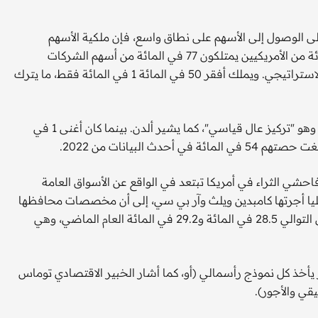
لى الوصول إلى الأسهم على نطاق واسع، فإن ملكية الأسهم
أصبحت أكثر تركزا. فقبل عقدين من الزمن، كان أغنى 10 في المائة من الأمريكيين يمتلكون 77 في المائة من أسهم الشركات
وصناديق الاستثمار المشتركة، وفقا لحسابات لين ألدن، الخبير الاستراتيجي. ويملك أفقر 50 في المائة 1 في المائة فقط، ما يترك
لكن اليوم، يمتلك أغنى 10 في المائة 92.5 في المائة من السوق، وهو "تركيز عال قياسي"، كما يشير ألدن. بينما كان أغنى 1 في
فاحشي الثراء في أمريكا تبتعد في الواقع عن الأسواق العامة
 دراسة استقصائية أجريت على 330 مكتبا عائليا أجرتها كامبدين ويلث وآر بي سي، إلى أن مخصصات محافظها
الاستثمارية لأسواق الأسهم العامة ورأس المال الخاص كانت على التوالي 28.5 في المائة و29.2 في المائة العام الماضي، وهي
 يأخذ كل نموذج رأسمالي (أو، كما أشار الخبير الاقتصادي توماس
قي والأجور).