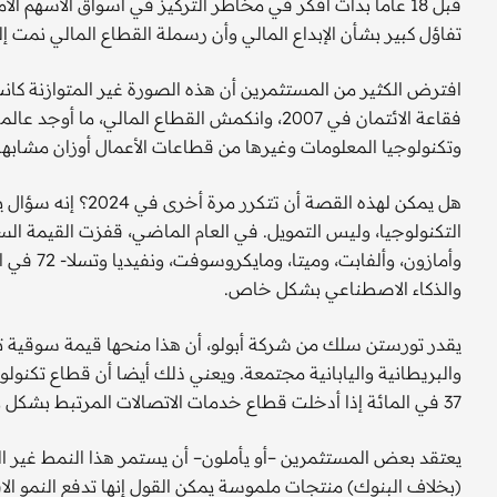
قبل 18 عاما بدأت أفكر في مخاطر التركيز في أسواق الأسهم
تفاؤل كبير بشأن الإبداع المالي وأن رسملة القطاع المالي نمت 
افترض الكثير من المستثمرين أن هذه الصورة غير المتوازنة ك
فقاعة الائتمان في 2007، وانكمش القطاع المالي، م
وتكنولوجيا المعلومات وغيرها من قطاعات الأعمال أوزان مشابهة
هل يمكن لهذه القصة 
التكنولوجيا، وليس التمويل. في العام الماضي، قفزت القيمة ال
وأمازون، 
والذكاء الاصطناعي بشكل خاص.
37 في المائة إذا أدخلت قطاع خدمات الاتصالات المرتبط بشكل وثيق).
يعتقد بعض المستثمرين –أو يأملون– أن يستمر هذا النمط غير الم
(بخلاف البنوك) منتجات ملموسة يمكن القول إنها تدفع النمو ا