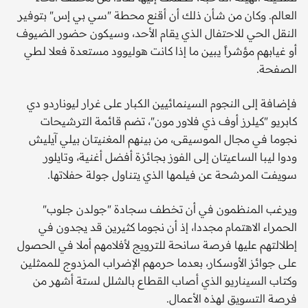
العالم. وكان من شأن ذلك أن أقنع محطة "سي بي إس" بتوفير
النقل الحي للاحتفال الذي يقام الأحد، وسيكون حضور الضيوف
أو غيابهم مؤشراً يبين ما إذا كانت هوليوود مستعدة فعلا لطي
الصفحة.
فإضافة إلى النجوم السينمائيين الكبار على غرار ليوناردو دي
كابريو "كيلرز أوف ذي فلاور مون"، تضم قائمة الترشيحات
نجوما في مجال الموسيقى، من بينهم المغنيتان بيلي آيليش
ودوا ليبا الساعيتان إلى الفوز بجائزة أفضل أغنية، وتايلور
سويفت المرشحة عن فيلمها الذي يتناول جولة حفلاتها.
ويرغب المنظمون في أن تخطف سجادة "جولدن جلوب"
الحمراء الاهتمام مجددا، إذ أن نجوما كثيرين قد يجدون في
إطلالتهم عليها فرصة سانحة للترويج لأفلامهم أملا في الحصول
على جوائز الأوسكار، بعدما حرمهم الإضراب المزدوج للممثلين
وكتاب السيناريو الذي أصاب القطاع بالشلل لستة أشهر من
فرصة التسويق لهذه الأعمال.