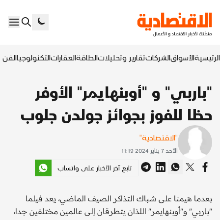
الرئيسية
الأسواق
الشركات
تقارير وتحليلات
الطاقة
العقارات
التكنولوجيا
الفن ا
"باربي" و "أوبنهايمر" الأوفر
حظا للفوز بجوائز جولدن جلوب
"الاقتصادية"
الأحد 7 يناير 2024 11:19
تابع آخر الأخبار على واتساب
بعدما هيمنا على شباك التذاكر الصيف الماضي، يعد فيلما
"باربي" و"أوبنهايمر" اللذان يتطرقان إلى عالمين مختلفين جدا،