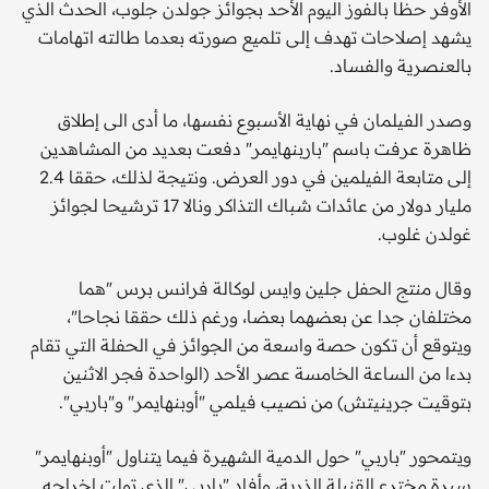
الأوفر حظا بالفوز اليوم الأحد بجوائز جولدن جلوب، الحدث الذي
يشهد إصلاحات تهدف إلى تلميع صورته بعدما طالته اتهامات
بالعنصرية والفساد.
وصدر الفيلمان في نهاية الأسبوع نفسها، ما أدى الى إطلاق
ظاهرة عرفت باسم "باربنهايمر" دفعت بعديد من المشاهدين
إلى متابعة الفيلمين في دور العرض. ونتيجة لذلك، حققا 2.4
مليار دولار من عائدات شباك التذاكر ونالا 17 ترشيحا لجوائز
غولدن غلوب.
وقال منتج الحفل جلين وايس لوكالة فرانس برس "هما
مختلفان جدا عن بعضهما بعضا، ورغم ذلك حققا نجاحا"،
ويتوقع أن تكون حصة واسعة من الجوائز في الحفلة التي تقام
بدءا من الساعة الخامسة عصر الأحد (الواحدة فجر الاثنين
بتوقيت جرينيتش) من نصيب فيلمي "أوبنهايمر" و"باربي".
ويتمحور "باربي" حول الدمية الشهيرة فيما يتناول "أوبنهايمر"
سيرة مخترع القنبلة الذرية، وأفاد "باربي" الذي تولت إخراجه