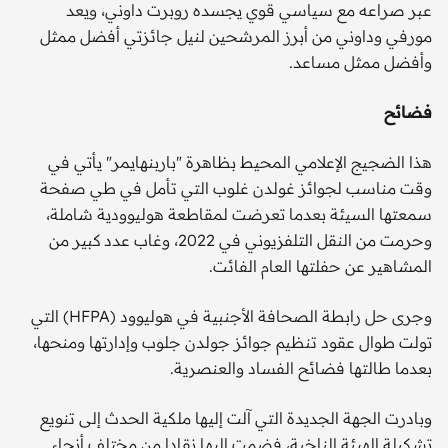
عبر صراعه مع سياسي قوي يجسده روبرت داوني، ويعد
مورفي وداوني من أبرز المرشحين لنيل جائزتي أفضل ممثل
وأفضل ممثل مساعد.
فضائح
هذا الضجيج الإعلامي المحيط بظاهرة "باربنهايمر" يأتي في
وقت مناسب لجوائز غولدن غلوب التي تأمل في طي صفحة
سمعتها السيئة بعدما تعرضت لمقاطعة هوليوودية شاملة،
وحرمت من النقل التلفزيوني في 2022، وغاب عدد كبير من
المشاهير عن حفلتها العام الفائت.
وجرى حل رابطة الصحافة الأجنبية في هوليوود (HFPA) التي
تولت طوال عقود تنظيم جوائز جولدن جلوب وإدارتها ومنحها،
بعدما طالتها فضائح الفساد والعنصرية.
وبادرت الجهة الجديدة التي آلت إليها ملكية الحدث إلى تنويع
تشكيلة الهيئة الناخبة، فضمت إليها نقادا من مختلف أنحاء