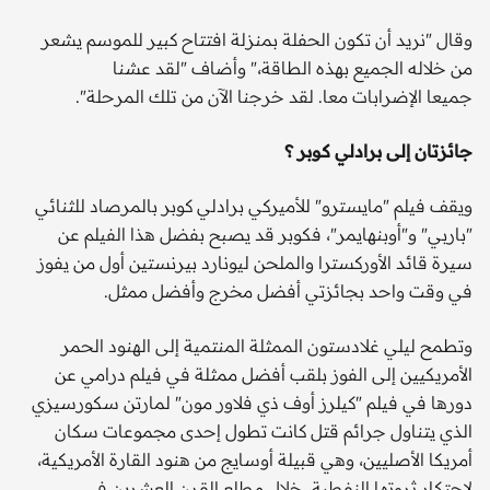
وقال "نريد أن تكون الحفلة بمنزلة افتتاح كبير للموسم يشعر
من خلاله الجميع بهذه الطاقة،" وأضاف "لقد عشنا
جميعا الإضرابات معا. لقد خرجنا الآن من تلك المرحلة".
جائزتان إلى برادلي كوبر ؟
ويقف فيلم "مايسترو" للأميركي برادلي كوبر بالمرصاد للثنائي
"باربي" و"أوبنهايمر"، فكوبر قد يصبح بفضل هذا الفيلم عن
سيرة قائد الأوركسترا والملحن ليونارد بيرنستين أول من يفوز
في وقت واحد بجائزتي أفضل مخرج وأفضل ممثل.
وتطمح ليلي غلادستون الممثلة المنتمية إلى الهنود الحمر
الأمريكيين إلى الفوز بلقب أفضل ممثلة في فيلم درامي عن
دورها في فيلم "كيلرز أوف ذي فلاور مون" لمارتن سكورسيزي
الذي يتناول جرائم قتل كانت تطول إحدى مجموعات سكان
أمريكا الأصليين، وهي قبيلة أوسايج من هنود القارة الأمريكية،
لاحتكار ثروتها النفطية، خلال مطلع القرن العشرين في