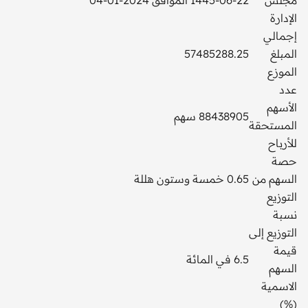
الإدارة
إجمالي
المبلغ
57485288.25
الموزع
عدد
الأسهم
88438905 سهم
المستحقة
للأرباح
حصة
السهم من
0.65 خمسة وستون هللة
التوزيع
نسبة
التوزيع إلى
قيمة
6.5 في المائة
السهم
الاسمية
(%)