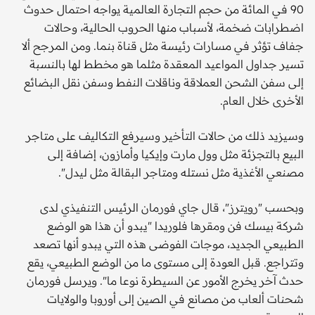
90 في المائة من حجم التجارة العالمية يواجه احتمال حدوث
اضطرابات ضخمة، لأسباب منها الحروب الحالية، وحالات
جفاف تؤثر في مسارات رئيسة مثل قناة بنما. ومن المرجح ألا
تسير جداول المواعيد المعقدة مثلما هو مخطط لها بالنسبة
إلى سفن الشحن العملاقة وناقلات النفط وسفن نقل البضائع
الأخرى خلال العام.
وسيزيد ذلك من حالات التأخير وسيرفع التكاليف على متاجر
البيع بالتجزئة مثل وول مارت وإيكيا وأمازون، إضافة إلى
مصنعي الأغذية مثل نستله ومتاجر البقالة مثل ليدل".
وبحسب "رويترز"، قال جاي فورمان الرئيس التنفيذي لدى
شركة بيسك فن ومقرها فلوريدا "يبدو أن هذا هو الوضع
الطبيعي الجديد، موجات الفوضى هذه التي يبدو أنها تصعد
وتتراجع. قبل العودة إلى مستوى ما من الوضع الطبيعي، يقع
حدث آخر يخرج الأمور عن السيطرة نوعا ما". ويرسل فورمان
شحنات ألعاب من مصانع في الصين إلى أوروبا والولايات