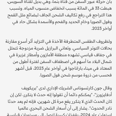
بأن حركة عبور السفن من قناة بنما، وهي بديل لقناة السويس،
هبطت 33 في المائة بسبب انخفاض منسوب المياه. وتسبب
هذا التراجع في رفع تكاليف الشحن الجاف لبضائع مثل القمح
وفول الصويا وخام الحديد والفحم والأسمدة بشكل حاد في
أواخر 2023.
ولظروف الطقس المتطرفة الآخذة في التزايد أثر أسرع مقارنة
بحالات التوتر السياسي. وتعاني البرازيل ضربة مزدوجة تتمثل
في جفاف قياسي تشهده منطقة الأمازون وأمطار غزيرة في
شمال البلاد ما أسهم في اصطفاف السفن لفترة أطول من
المعتاد في ميناء باراناجوا في أواخر عام 2023، قبل أشهر
فحسب من ذروة موسم شحن فول الصويا.
وقال جون كارتسوناس الشريك الإداري لدى "بريكويف
أدفايزورز"، "يمكنكم دائما أن تقولوا إنه حدث لا يتكرر، لكن إن
كان الحدث الذي لا يتكرر يقع مرة كل شهرين، فإنه لم يعد حدثا
نادر الحدوث". يشار إلى أن أسعار الشحن البحري عالميا
استهلت عام 2024، بقفزات كبيرة لتصل إلى مستويات قياسية