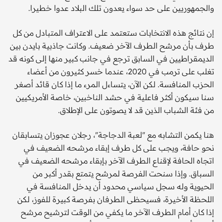
والجمهوريين على حد سواء يعدون تلك البلاد عدوا خطيرا.
إن نتائج هذه الانتخابات ستعتمد على الاعتراف المتبادل من كل
طرف بأن مرشح الطرف الآخر ضعيف. وكانت جاذبية بايدن بين
الديمقراطيين في السابق ترجع في جانب كبير منها إلى كونه قد
تغلب على ترمب في 2020، عندما خسر كثيرون من أعضاء
الحزب المنافسة. لكن الآن، يتساءل المرء ما إذا كان قائد أصغر
سنا سيكون أكثر فاعلية في حشد الناخبين، خاصة الأمريكيين
من فئة الشباب الذين قد لا يصوتون على الإطلاق.
هنا يكمن التشابه مع "لعبة الدجاجة"، رجلان عجوزان يتسابقان
نحو حافة، ويجب على كل طرف إبقاء مرشحه الضعيف في
اتجاه الحافة لإقناع الطرف الآخر بإبقاء مرشحه الضعيف في
السباق. وإذا سنحت الفرصة لمرشح يتمتع بقدر أكبر من
الحيوية وله سجل سياسي محدود أن يدخل المنافسة في
اللحظة الأخيرة، فسيحظى الطرفان بفرصة كبيرة للفوز، لكن
إذا كان أمام الطرف الآخر ما يكفي من الوقت لترشيح مرشح