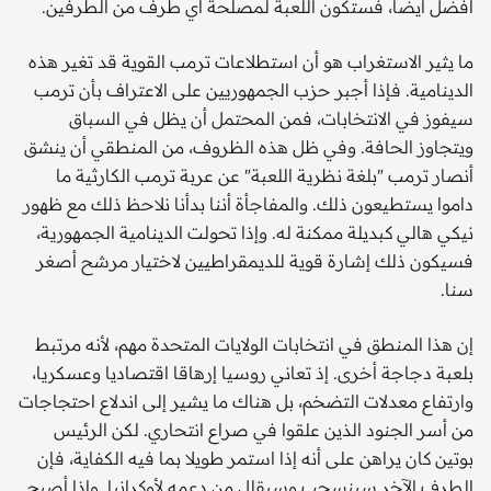
أفضل أيضا، فستكون اللعبة لمصلحة أي طرف من الطرفين.
ما يثير الاستغراب هو أن استطلاعات ترمب القوية قد تغير هذه
الدينامية. فإذا أجبر حزب الجمهوريين على الاعتراف بأن ترمب
سيفوز في الانتخابات، فمن المحتمل أن يظل في السباق
ويتجاوز الحافة. وفي ظل هذه الظروف، من المنطقي أن ينشق
أنصار ترمب "بلغة نظرية اللعبة" عن عربة ترمب الكارثية ما
داموا يستطيعون ذلك. والمفاجأة أننا بدأنا نلاحظ ذلك مع ظهور
نيكي هالي كبديلة ممكنة له. وإذا تحولت الدينامية الجمهورية،
فسيكون ذلك إشارة قوية للديمقراطيين لاختيار مرشح أصغر
سنا.
إن هذا المنطق في انتخابات الولايات المتحدة مهم، لأنه مرتبط
بلعبة دجاجة أخرى. إذ تعاني روسيا إرهاقا اقتصاديا وعسكريا،
وارتفاع معدلات التضخم، بل هناك ما يشير إلى اندلاع احتجاجات
من أسر الجنود الذين علقوا في صراع انتحاري. لكن الرئيس
بوتين كان يراهن على أنه إذا استمر طويلا بما فيه الكفاية، فإن
الطرف الآخر سينسحب وسيقلل من دعمه لأوكرانيا. وإذا أصبح