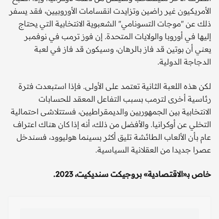
الأمريكيون غير راضين وتزايدت انقسامات الأوروبيين، فقد يسفر
ذلك عن "موجات التسونامي" الشعبوية الانتخابية التي يحتاج
إليها في أوروبا والولايات المتحدة. إن فوز ترمب في نوفمبر
يعني أن بوتين قد فاز بالرهان، وسيكون قد فاز في لعبة
الدجاجة الدولية.
لكن هذه اللعبة الثانية تعتمد على الأولى. فإذا استبعدت فترة
رئاسية أخرى لترمب بسبب التفاعل المعقد للحسابات
الانتخابية بين الجمهوريين والديمقراطيين، فستتلاشى احتمالية
التخلي عن أوكرانيا. والأفضل من ذلك، أنه إذا كان هناك اعتراف
عام بأن الألعاب الطائشة تليق أكثر بسينما هوليوود، فسندخل
عصرا جديدا من العقلانية السياسية.
خاص بـ«الاقتصادية» بروجيكت سنديكيت، 2023.