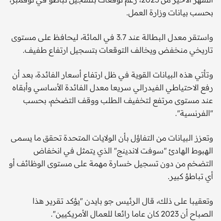
بحسب بيانات وزارة العمل.
واستقر معدل البطالة عند 3.7 في المائة، ليحافظ على مستوى
تاريخي منخفض ويخالف التوقعات بتسجيل ارتفاع طفيف.
وتأتي هذه البيانات القوية في ظل ارتفاع أسعار الفائدة، بعد أن
رفع الاحتياطي الفيدرالي سريعا معدل الفائدة الأساسي وأبقاه
عند مستوى مرتفع لتخفيف الطلب ووقف التضخم، بحسب
"الفرنسية".
وتعزز البيانات من التفاؤل بأن الولايات المتحدة تحقق ما يسمى
الهبوط الهادئ "سوفت لاندينج" الذي يتمثل في انخفاض
التضخم من دون تسجيل خسارة مهمة على مستوى الوظائف أو
أي تباطؤ كبير.
وتعقيبا على ذلك، قال الرئيس جو بايدن "يؤكد تقرير هذا
الصباح أن 2023 كان عاما رائعا للعمال الأمريكيين".