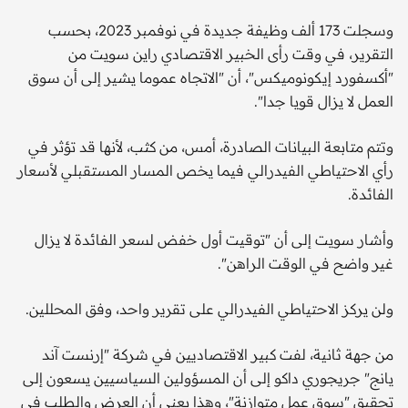
وسجلت 173 ألف وظيفة جديدة في نوفمبر 2023، بحسب
التقرير، في وقت رأى الخبير الاقتصادي راين سويت من
"أكسفورد إيكونوميكس"، أن "الاتجاه عموما يشير إلى أن سوق
العمل لا يزال قويا جدا".
وتتم متابعة البيانات الصادرة، أمس، من كثب، لأنها قد تؤثر في
رأي الاحتياطي الفيدرالي فيما يخص المسار المستقبلي لأسعار
الفائدة.
وأشار سويت إلى أن "توقيت أول خفض لسعر الفائدة لا يزال
غير واضح في الوقت الراهن".
ولن يركز الاحتياطي الفيدرالي على تقرير واحد، وفق المحللين.
من جهة ثانية، لفت كبير الاقتصاديين في شركة "إرنست آند
يانج" جريجوري داكو إلى أن المسؤولين السياسيين يسعون إلى
تحقيق "سوق عمل متوازنة"، وهذا يعني أن العرض والطلب في