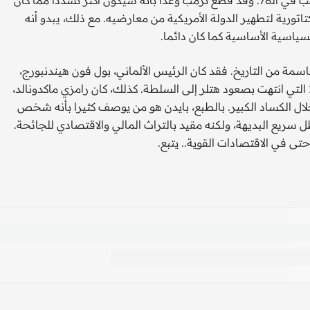
فسيكون بايدن في سن الـ82 من عمره يوم تنصيبه، وسيكون ترمب في الـ78. وقد قطع ترمب وعدا بأنه سيكون أكثر تشددا مما كان
تاتورية لتطهير الدولة الأمريكية من معارضيه. مع ذلك، يبدو أنه
سياسية الأساسية كما كان دائما.
ة من التاريخ. فقد كان الرئيس الألماني، بول فون هيندنبورج،
في الـ88 من العمر، ويعاني خرفا متقدما في فترة انتخابات 1932 التي انتهت بصعود هتلر إلى السلطة. كذلك، كان رامزي ماكدونالد،
خلال الكساد الكبير. بالطبع، بايدن هو من يوصف كثيرا بأنه شخص
سريع البديهة، ولكنه مقيد بالتراث المالي والاقتصادي للجائحة.
حتى في الاقتصادات القوية.. يتبع.