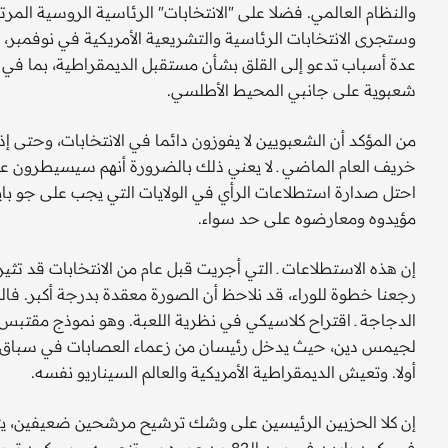
والنظام العالمي. فضلا على "الانتخابات" الرئاسية الروسية المر
عدة أسباب تدعو إلى القلق بشأن مستقبل الديمقراطية، بما في 
شعبوية على جانبي المحيط الأطلسي.
من المؤكد أن الشعبويين لا يفوزون دائما في الانتخابات، وحتى إ
خريف العام الماضي ـ لا يعني ذلك بالضرورة أنهم سيسيطرون على
احتل صدارة استطلاعات الرأي في الولايات التي يجب على جو بايد
مؤيدوه ومعارضوه على حد سواء.
إن هذه الاستطلاعات ـ التي أجريت قبل عام من الانتخابات قد تثي
رجعنا خطوة للوراء، قد نلاحظ أن الصورة معقدة بدرجة أكبر. فالد
لجيمس دين، حيث يدخل رئيسان من زعماء العصابات في سباق 
أولا. وتعيش الديمقراطية الأمريكية والعالم السيناريو نفسه.
إن كلا الحزبين الرئيسين على وشك ترشيح مرشحين ضعيفين، يتش