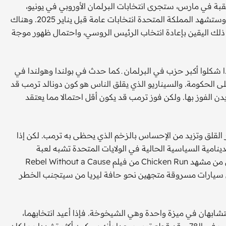
تقبة في مارس، ستجرى انتخابات البرلمان الأوروبي في يونيو،
وستجرى الانتخابات الرئاسية والتشريعية الأمريكية في نوفمبر، وستشهد المملكة المتحدة انتخابات عامة قبل يناير 2025. وهناك
ذلك اليقين بإعادة انتخاب الرئيس الروسي، واحتمال ظهور موجة
ذا شكلوا أكبر حزب في البرلمان ـ كما حدث في بولندا وهولندا في
 الحكومة. والسيناريو الذي يقلق الناس هو كون دونالد ترمب قد
ن الفوز بها. ولكن فوز ترمب قد يكون أقل احتمالا مما يعتقد
ر القلق وتزيد من الإحساس بالزخم الذي يحظى به ترمب. لكن إذا
ينامية السياسية الحالية في الولايات المتحدة تشبه لعبة
الدجاجة ـ اقتراح كلاسيكي في نظرية اللعبة. وهو نموذج مقتبس من مشهد Chicken Run من فيلم Rebel Without a Cause
سيارات مسروقة متجهين نحو حافة ليريا من سيتجنب الخطر
ابهان في ميزة واحدة وهي الشيخوخة. فإذا أعيد انتخابهما،