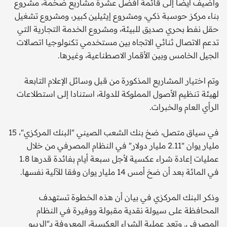
وأضيف أيضا إلى قائمة أفضل عشرة مشاريع ضخمة، مشروع
بناء مركز حوسبة ذكي، ومشروع إيثيلين كبير، ومشروع تشغيل
حقل نفط بحري صديق للبيئة، ومشروع الخدمة التجارية التي
تدعم الاتصال ثنائي الاتجاه بين مستخدمي تكنولوجيا اتصالات
الجيل الخامس وبين الأقمار الاصطناعية، وغيرها.
وتم اختيار المشاريع المذكورة من قبل وسائل الإعلام التابعة
لهيئة تنظيم الأصول المملوكة للدولة، استنادا إلى استطلاعات
الرأي العام والخبرات.
في سياق متصل، ضخ بنك الشعب الصيني "البنك المركزي"، 15
مليار يوان "2.11 مليار دولار" في النظام المصرفي من خلال
عمليات إعادة شراء عكسية لأجل سبعة أيام بفائدة قدرها 1.8
في المائة بعد أن ضخ أمس 14 مليار يوان وفقا للآلية نفسها.
وذكر البنك المركزي في بيان أن هذه الخطوة تستهدف
المحافظة على سيولة نقدية مقبولة ووفيرة في النظام
المصرفي. وتعد عملية الشراء العكسية، المعروفة بـ"الريبو