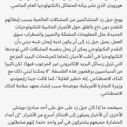
هورويتز، الذي نشر بيانه المتفائل بالتكنولوجيا العام الماضي.
يوبخ جيل زد المتشائمين من المشكلات العالمية بسبب إبطائهم
للتقدم دون داع بالقلق حول الأضرار الجانبية للتكنولوجيات
الجديدة، مثل المعلومات المضللة والتمييز واضطراب سوق
العمل. يميل جيل زد إلى أن يكون لديه إيمان شبه ديني بأن
التقدم التكنولوجي يمكن أن يحل بنفسه المشكلات التي توجدها
التكنولوجيا في أغلب الأحيان (تماما كمرشحات البريد المزعج
التي تزيل رسائل البريد الإلكتروني غير المرغوب فيها). لكن كثيرا
من السياسيين يرفضون هذه الفلسفة. "لا يمكننا تبني ذلك مع
الذكاء الاصطناعي. إنه خطير للغاية"، كما قالت جينا رايموندو،
وزيرة التجارة الأمريكية، موضحة سبب إنشاء معهد سلامة الذكاء
الاصطناعي.
سيعتمد ما إذا كان جيل زد على حق على أحد مبادئ دويتش
الأخرى: أن الأخيار يميلون إلى الابتكار أسرع من الأشرار. "إن أعداء
الحضارة جميعهم يشتركون في أمر واحد حتما: إنهم مخطئون.