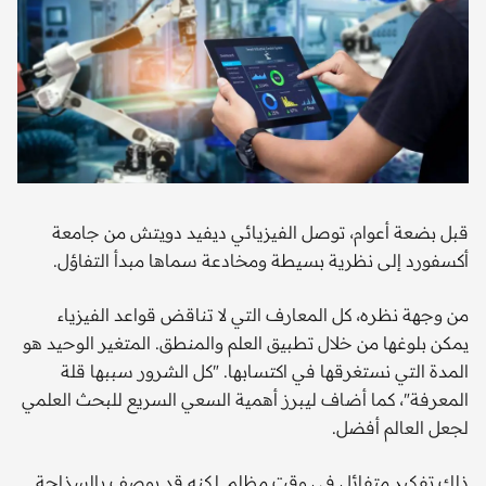
قبل بضعة أعوام، توصل الفيزيائي ديفيد دويتش من جامعة
أكسفورد إلى نظرية بسيطة ومخادعة سماها مبدأ التفاؤل.
من وجهة نظره، كل المعارف التي لا تناقض قواعد الفيزياء
يمكن بلوغها من خلال تطبيق العلم والمنطق. المتغير الوحيد هو
المدة التي نستغرقها في اكتسابها. "كل الشرور سببها قلة
المعرفة"، كما أضاف ليبرز أهمية السعي السريع للبحث العلمي
لجعل العالم أفضل.
ذلك تفكير متفائل في وقت مظلم. لكنه قد يوصف بالسذاجة