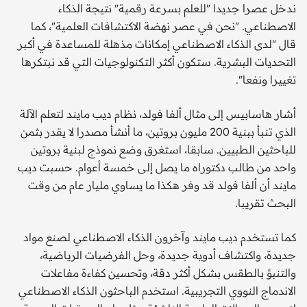
ندخل عصرا جديدا "للعلم بسرعة رقمية" نتيجة الذكاء
الاصطناعي. "نحن في عصر نهضة الاكتشافات العلمية"، كما
قال "لدى الذكاء الاصطناعي إمكانات مذهلة للمساعدة في أكبر
التحديات البشرية. ستكون أكثر التكنولوجيات التي قد نبتكرها
تغييرا ونفعا".
أشار هاسابيس إلى مثال ألفا فولد، نظام ديب مايند لتعلم الآلة
الذي تنبأ ببنية 200 مليون بروتين، ما أنشأ مصدرا لا يقدر بثمن
للباحثين الطبيين. سابقا، استغرق وضع نموذج لبنية بروتين
واحد من طالب دكتوراه ما يصل إلى خمسة أعوام. حسبت ديب
مايند أن ألفا فولد قد وفر هكذا ما يساوي مليار عام من وقت
البحث تقريبا.
كما تستخدم ديب مايند وآخرون الذكاء الاصطناعي لصنع مواد
جديدة، واكتشاف أدوية جديدة، وحل الفرضيات الرياضية،
والتنبؤ بالطقس بشكل أكثر دقة، وتحسين كفاءة مفاعلات
الاندماج النووي التجريبية. استخدم الباحثون الذكاء الاصطناعي