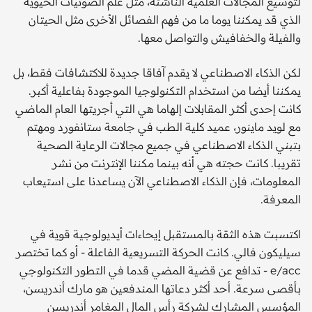
لتوسيع المجالات العلمية الناشئة، مثل علم الصوتيات الحيوية
الذي قد يمكننا يوما ما من فهم الفصائل الأخرى مثل الحيتان
والفيلة والخفافيش والتواصل معها.
لكن الذكاء الاصطناعي لا يقدم آفاقا جديدة للاكتشافات فقط، بل
يمكننا أيضا من استخدام التكنولوجيا الموجودة بفاعلية أكبر.
كانت إحدى أكثر المقابلات إلهاما هي التي أجريتها العام الماضي
مع لويد ماينور، عميد كلية الطب في جامعة ستانفورد ومهتم
بتبني الذكاء الاصطناعي في جميع مجالات الرعاية الصحية
تقريبا. كانت حجته هي أنه بينما مكننا الإنترنت من نشر
المعلومات، فإن الذكاء الاصطناعي الآن يساعدنا على استيعاب
المعرفة.
اكتسبت هذه الثقة بالمستقبل إيحاءات أيديولوجية قوية في
سيليكون فالي. كانت الحركة التسريعية الفاعلة - أو كما تختصر
e/acc - تدافع عن قضية المضي قدما في التطور التكنولوجي
بأقصى سرعة. أحد أكثر دعاتها المندفعين هو مارك أندريسن،
المؤسس المشارك لشركة رأس المال المغامر أندريسن