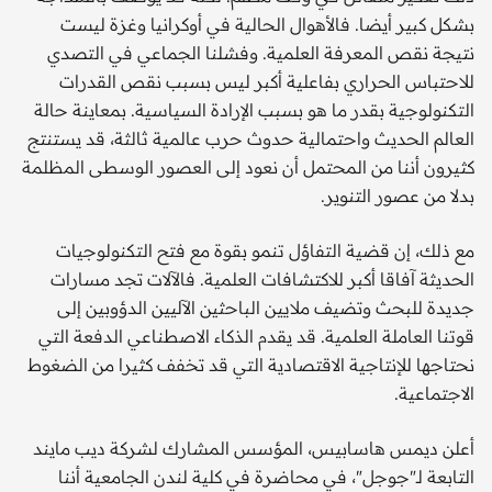
بشكل كبير أيضا. فالأهوال الحالية في أوكرانيا وغزة ليست
نتيجة نقص المعرفة العلمية. وفشلنا الجماعي في التصدي
للاحتباس الحراري بفاعلية أكبر ليس بسبب نقص القدرات
التكنولوجية بقدر ما هو بسبب الإرادة السياسية. بمعاينة حالة
العالم الحديث واحتمالية حدوث حرب عالمية ثالثة، قد يستنتج
كثيرون أننا من المحتمل أن نعود إلى العصور الوسطى المظلمة
بدلا من عصور التنوير.
مع ذلك، إن قضية التفاؤل تنمو بقوة مع فتح التكنولوجيات
الحديثة آفاقا أكبر للاكتشافات العلمية. فالآلات تجد مسارات
جديدة للبحث وتضيف ملايين الباحثين الآليين الدؤوبين إلى
قوتنا العاملة العلمية. قد يقدم الذكاء الاصطناعي الدفعة التي
نحتاجها للإنتاجية الاقتصادية التي قد تخفف كثيرا من الضغوط
الاجتماعية.
أعلن ديمس هاسابيس، المؤسس المشارك لشركة ديب مايند
التابعة لـ"جوجل"، في محاضرة في كلية لندن الجامعية أننا