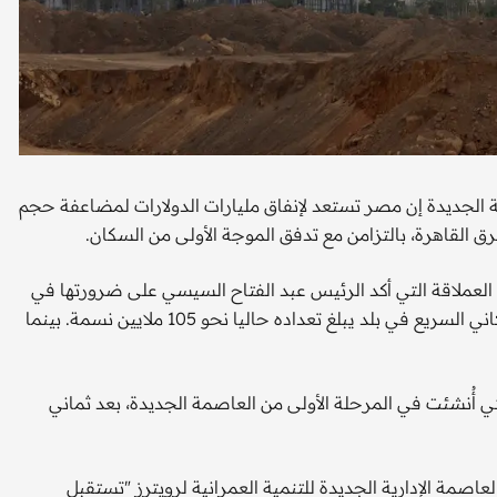
 الجديدة إن مصر تستعد لإنفاق مليارات الدولارات لمضاعفة حجم
لعملاقة التي أكد الرئيس عبد الفتاح السيسي على ضرورتها في
عملية التنمية الاقتصادية ودورها في استيعاب معدل النمو السكاني السريع في بلد يبلغ تعداده حاليا نحو 105 ملايين نسمة. بينما
تي أُنشئت في المرحلة الأولى من العاصمة الجديدة، بعد ثماني
وقال خالد عباس رئيس مجلس الإدارة والعضو المنتدب لشركة العاصمة الإدارية الجديدة للتنمية العمرانية‭‭‭‭‭‭‭‭ ‬‬‬‬‬‬‬‬لرويترز "تستقبل