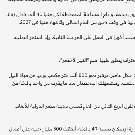
ومن المتوقع أن يبلغ عدد سكان المرحلتين الأولى والثانية 1.5 مليون نسمة، وتبلغ المساحة المخططة لكل منها 40 ألف فدان (168
ة في وقت لاحق من العام الحالي والانتهاء منها في 2027.
بدأ فورا في العمل على المرحلة الثانية. وإذا استمر الطلب،
ومن المقرر أن تبدأ محطة مياه بالقرب من حي المعادي بالقاهرة خلال عامين توفير نحو 800 ألف متر مكعب يوميا من مياه النيل
لمزمع إطلاق محطة أخرى بطاقة 700 ألف متر مكعب. وستسهلك المحطتان معا ما يقرب من واحد بالمئة من
ول الربع الثاني من العام تسمى مدينة مصر الدولية للألعاب
وكشف عباس أن الشركة، المملوكة للجيش بنسبة 51 بالمئة ووزارة الإسكان بنسبة 49 بالمئة، أنفقت 500 مليار جنيه على أعمال