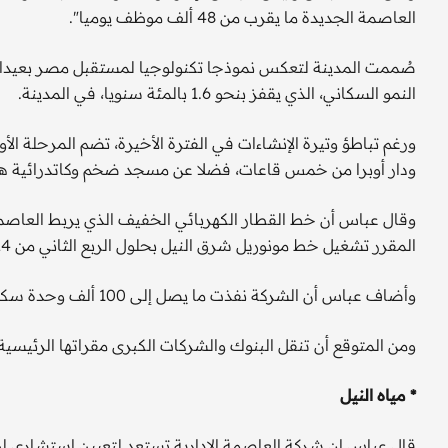
العاصمة الجديدة ما يقرب من 48 ألف موظف يوميا".
صُممت المدينة لتعكس نموذجا تكنولوجيا لمستقبل مصر بعيدا
النمو السكاني، الذي يقفز بنحو 1.6 بالمئة سنويا، في المدينة.
ودار أوبرا من خمس قاعات، فضلا عن مسجد ضخم وكاتدرائية هي
وقال عباس أن خط القطار الكهربائي الخفيف الذي يربط العاصمة ا
المقرر تشغيل خط مونوريل شرق النيل بحلول الربع الثاني من 2024.
وأضاف عباس أن الشركة نفذت ما يصل إلى 100 ألف وحدة سكنية، واستقبلت 1200 أسرة.
ومن المتوقع أن تنقل البنوك والشركات الكبرى مقراتها الرئيسية خ
* مياه النيل
قال عباس إن شركة العاصمة الإدارية تستعد لتعيين استشاري لوضع