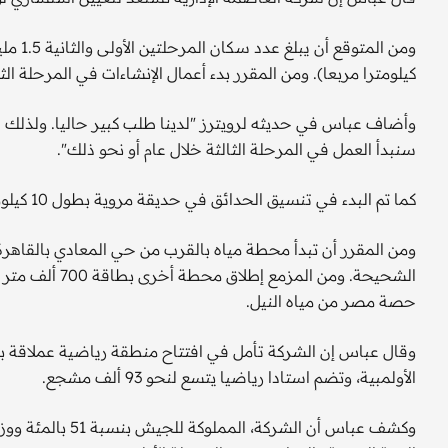
كيلومترا مربعا). ومن المقرر بدء أعمال الإنشاءات في المرحلة الثاني
وأضاف عباس في حديثه لرويترز "لدينا طلب كبير حاليا. ولذلك سن
سنبدأ العمل في المرحلة الثالثة خلال عام أو نحو ذلك".
كما تم البدء في تنسيق الحدائق في حديقة مروية بطول 10 كيلومترات يطلق عليها اسم "النهر الأخضر".
الشحيحة. ومن ا
حصة مصر من مياه النيل.
وقال عباس إن الشركة تأمل في افتتاح منطقة رياضية عملاقة بحل
الأولمبية، وتضم استادا رياضيا يتسع لنحو 93 ألف مشجع.